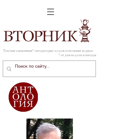
ВТОР
НИК
Толстый зависимый* литературно-художественный журнал
* от дня недели и погоды