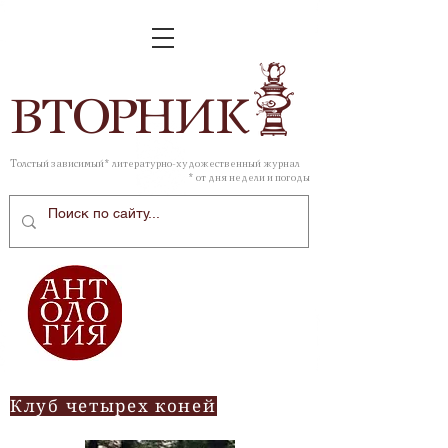
ВТОР
НИК
Толстый зависимый* литературно-художественный журнал
* от дня недели и погоды
Клуб четырех коней