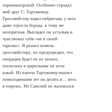
парикмахерской. Особенно страдал 
мой друг С. Тартаковер. 
Гроссмейстер ходил небритым, у него 
даже отросла борода, к тому же 
неопрятная. Выглядел он усталым и 
чувствовал себя «не в своей 
тарелке». Я решил помочь 
гроссмейстеру, но предупредил, что 
операция будет не из легких, 
поскольку я цирюльник не ахти 
какой. Из каюты Тартаковер вышел 
помолодевшим лет на десять и… весь 
в порезах. Но Савелий не жаловался 
и при всех вручил мне на память две 
книги с дарственной надписью. На 
одной значилось: «Симпатичному 