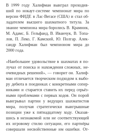
В 1999 го­ду Ха­лиф­ман вы­иг­рал про­хо­див­
ший по нок­аут-сис­те­ме чем­пи­о­нат ми­ра по
вер­сии ФИ­ДЕ в Лас-Ве­га­се (США) и стал об­
ла­да­те­лем выс­ше­го шах­мат­но­го ти­ту­ла. За
зва­ние чем­пи­о­на ми­ра бо­ро­лись В. Крам­ник,
М. Адамс, Б. Гель­фанд, В. Иван­чук, В. То­па­
лов, П. Ле­ко, Г. Кам­ский, Ю. По­лгар. Алек­
сан­др Ха­лиф­ман был чем­пи­о­ном ми­ра до
2000 го­да.
«Наиболь­шее удо­вольст­вие в шах­ма­тах я по­
лу­чал от по­ис­ка и на­хож­де­ния слож­ных, не­
оче­вид­ных ре­ше­ний», — го­во­рит он. Ха­лиф­
ман от­ли­ча­ет­ся твор­чес­ким под­хо­дом к вы­бо­
ру де­бю­та в по­един­ках с кон­крет­ны­ми со­пер­
ни­ка­ми и ста­ра­ет­ся ста­вить их пе­ред серь­ёз­
ны­ми про­бле­ма­ми с пер­вых хо­дов. Он по­рой
вы­иг­ры­вал пар­тии у ве­ду­щих шах­ма­тис­тов
ми­ра, по­лу­чая стра­те­ги­чес­ки вы­иг­рыш­ные
по­зи­ции уже к пят­над­ца­то­му хо­ду. Ока­зав­
шись в не­зна­ко­мой или не со­от­вет­ст­ву­ю­щей
их иг­ро­во­му сти­лю си­ту­а­ции, его парт­нёры
со­вер­ша­ли не­свойст­вен­ные им ошиб­ки. От­