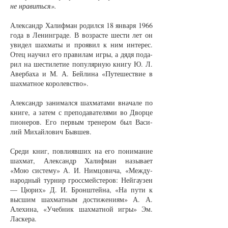
не нра­вить­ся».
Алек­сан­др Ха­лиф­ман ро­дил­ся 18 ян­ва­ря 1966
го­да в Ле­нин­гра­де. В воз­рас­те шес­ти лет он
уви­дел шах­ма­ты и про­явил к ним ин­те­рес.
Отец на­учил его пра­ви­лам иг­ры, а дя­дя по­да­
рил на шес­ти­ле­тие по­пу­ляр­ную кни­гу Ю. Л.
Авер­ба­ха и М. А. Бей­ли­на «Пу­те­шест­вие в
шах­мат­ное ко­ро­левст­во».
Алек­сан­др за­ни­мал­ся шах­ма­та­ми вна­ча­ле по
кни­ге, а за­тем с пре­по­да­ва­те­ля­ми во Двор­це
пи­о­не­ров. Его пер­вым тре­не­ром был Ва­си­
лий Ми­хай­ло­вич Быв­шев.
Сре­ди книг, по­вли­яв­ших на его по­ни­ма­ние
шах­мат, Алек­сан­др Ха­лиф­ман на­зы­ва­ет
«Мою сис­те­му» А. И. Ним­цо­ви­ча, «Меж­ду­
на­род­ный тур­нир грос­с­мей­сте­ров: Ней­гау­зен
— Цю­рих» Д. И. Брон­штей­на, «На пу­ти к
выс­шим шах­мат­ным до­сти­же­ни­ям» А. А.
Але­хи­на, «Учеб­ник шах­мат­ной иг­ры» Эм.
Лас­ке­ра.