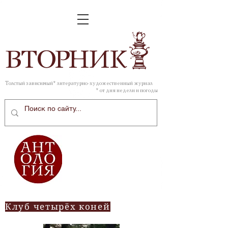
ВТОР
НИК
Толстый зависимый* литературно-художественный журнал
* от дня недели и погоды
Клуб четырёх коней