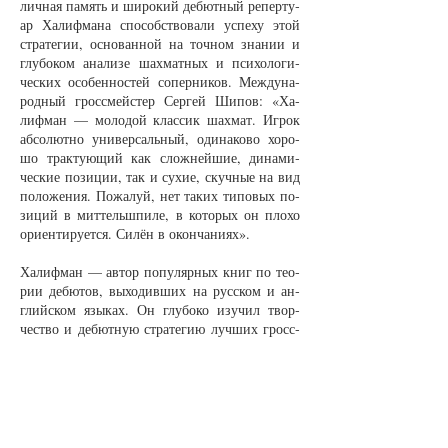
лич­ная па­мять и ши­ро­кий де­бют­ный ре­пер­ту­
ар Ха­лиф­ма­на спо­собст­во­ва­ли успе­ху этой
стра­те­гии, ос­но­ван­ной на точ­ном зна­нии и
глу­бо­ком ана­ли­зе шах­мат­ных и пси­хо­ло­ги­
чес­ких осо­бен­нос­тей со­пер­ни­ков. Меж­ду­на­
род­ный грос­с­мей­стер Сер­гей Ши­пов: «Ха­
лиф­ман — мо­ло­дой клас­сик шах­мат. Иг­рок
аб­со­лют­но уни­вер­саль­ный, оди­на­ко­во хо­ро­
шо трак­ту­ю­щий как слож­ней­шие, ди­на­ми­
чес­кие по­зи­ции, так и су­хие, скуч­ные на вид
по­ло­же­ния. По­жа­луй, нет та­ких ти­по­вых по­
зи­ций в мит­тельш­пи­ле, в ко­то­рых он пло­хо
ори­ен­ти­ру­ет­ся. Си­лён в окон­ча­ни­ях».
Ха­лиф­ман — ав­тор по­пу­ляр­ных книг по те­о­
рии де­бю­тов, вы­хо­див­ших на рус­ском и ан­
глий­ском язы­ках. Он глу­бо­ко изу­чил твор­
чест­во и де­бют­ную стра­те­гию луч­ших грос­с­
мей­сте­ров со­вре­мен­нос­ти и пред­ста­вил свои
тру­ды в ви­де мно­го­том­ных из­да­ний («Де­бют
бе­лы­ми по Анан­ду», «Де­бют бе­лы­ми по
Крам­ни­ку»).
Грос­с­мей­стер­ская шко­ла шах­мат А. Ха­лиф­ма­