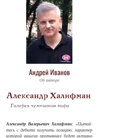
Андрей Иванов
Об авторе
Александр Халифман
Галерея чемпионов мира
Алек­сан­др Ва­лерь­е­вич Ха­лиф­ман:
«Пы­тай­
тесь с де­бю­та по­лу­чить по­зи­цию, ха­рак­тер
ко­то­рой ва­ше­му про­тив­ни­ку бу­дет ак­тив­но