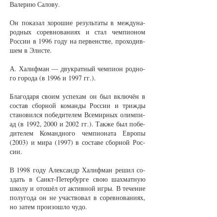
Ва­ле­рию Са­ло­ву.
Он по­ка­зал хо­ро­шие ре­зуль­та­ты в меж­ду­на­
род­ных со­рев­но­ва­ни­ях и стал чем­пи­о­ном
Рос­сии в 1996 го­ду на пер­венст­ве, про­хо­див­
шем в Элис­те.
А. Ха­лиф­ман — дву­крат­ный чем­пи­он род­но­
го го­ро­да (в 1996 и 1997 гг.).
Бла­го­да­ря сво­им успе­хам он был вклю­чён в
со­став сбор­ной ко­ман­ды Рос­сии и триж­ды
ста­но­вил­ся по­бе­ди­те­лем Все­мир­ных олим­пи­
ад (в 1992, 2000 и 2002 гг.). Так­же был по­бе­
ди­те­лем Ко­манд­но­го чем­пи­о­на­та Ев­ро­пы
(2003) и ми­ра (1997) в со­ста­ве сбор­ной Рос­
сии.
В 1998 го­ду Алек­сан­др Ха­лиф­ман ре­шил со­
здать в Санкт-Пе­тер­бур­ге свою шах­мат­ную
шко­лу и ото­шёл от ак­тив­ной иг­ры. В те­че­ние
по­лу­го­да он не участ­во­вал в со­рев­но­ва­ни­ях,
но за­тем про­изо­шло чу­до.