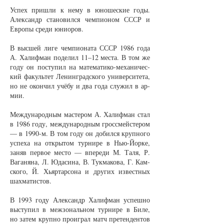
Успех при­шли к не­му в юно­шес­кие го­ды.
Алек­сан­др ста­но­вил­ся чем­пи­о­ном СССР и
Ев­ро­пы сре­ди юни­о­ров.
В выс­шей ли­ге чем­пи­о­на­та СССР 1986 го­да
А. Ха­лиф­ман по­де­лил 11–12 ме­с­та. В том же
го­ду он по­сту­пил на ма­те­ма­ти­ко-ме­ха­ни­чес­
кий фа­куль­тет Ле­нин­град­ско­го уни­вер­си­те­та,
но не окон­чил учё­бу и два го­да слу­жил в ар­
мии.
Меж­ду­на­род­ным мас­те­ром А. Ха­лиф­ман стал
в 1986 го­ду, меж­ду­на­род­ным грос­с­мей­сте­ром
— в 1990-м. В том го­ду он до­бил­ся круп­но­го
успе­ха на от­кры­том тур­ни­ре в Нью-Йор­ке,
за­няв пер­вое мес­то — впе­ре­ди М. Та­ля, Р.
Ва­га­ня­на, Л. Юда­си­на, В. Тук­ма­ко­ва, Г. Кам­
ско­го, Й. Хьяр­тар­со­на и дру­гих из­вест­ных
шах­ма­тис­тов.
В 1993 го­ду Алек­сан­др Ха­лиф­ман успеш­но
вы­сту­пил в меж­зо­наль­ном тур­ни­ре в Би­ле,
но за­тем круп­но про­играл матч пре­тен­ден­тов