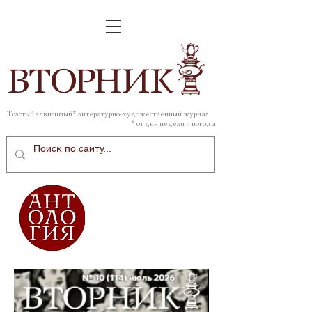
ВТОР
НИК
Толстый зависимый* литературно-художественный журнал
* от дня недели и погоды