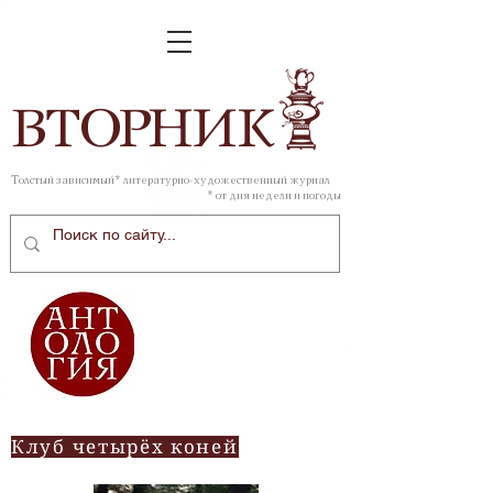
ВТОР
НИК
Толстый зависимый* литературно-художественный журнал
* от дня недели и погоды
Клуб четырёх коней