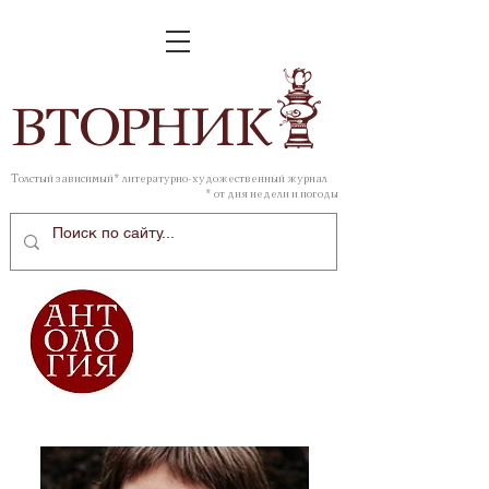
ВТОР
НИК
Толстый зависимый* литературно-художественный журнал
* от дня недели и погоды