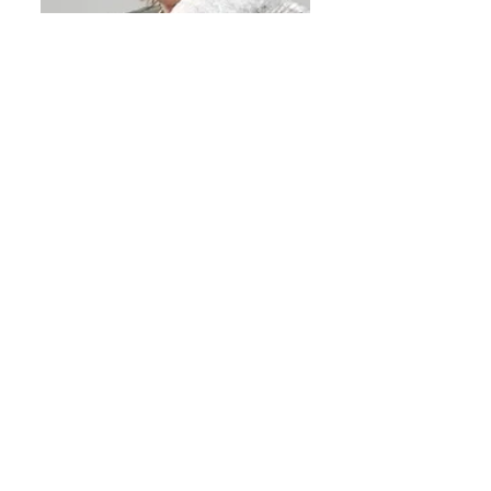
Ануш Бабаян
Олег Бабинов