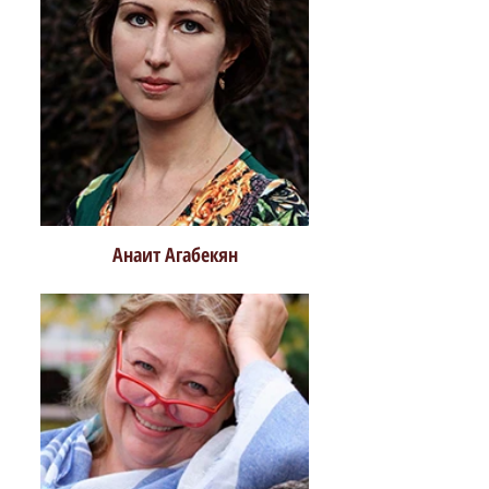
Анаит Агабекян