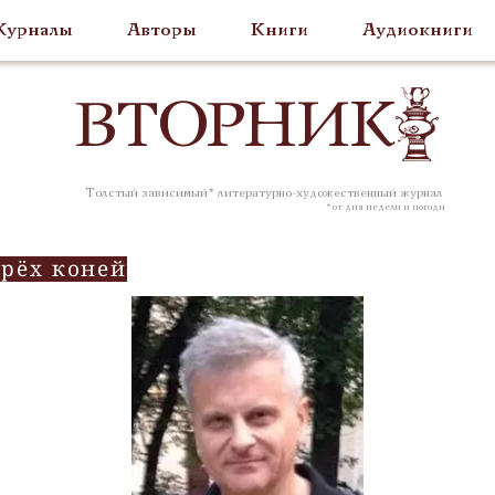
урналы
Авторы
Книги
Аудиокниги
ВТОР
НИК
Толстый зависимый* литературно-художественный журнал
* от дня недели и погоды
рёх коней