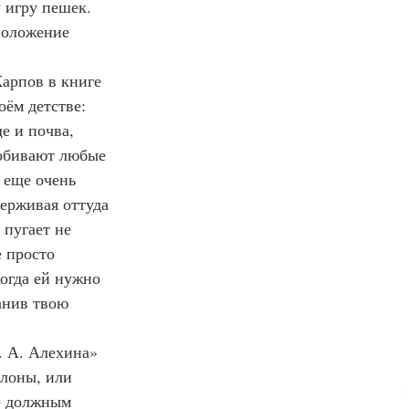
 игру пешек. 
положение 
ём детстве: 
е и почва, 
обивают любые 
 еще очень 
ерживая оттуда 
 пугает не 
 просто 
огда ей нужно 
анив твою 
слоны, или 
ё должным 