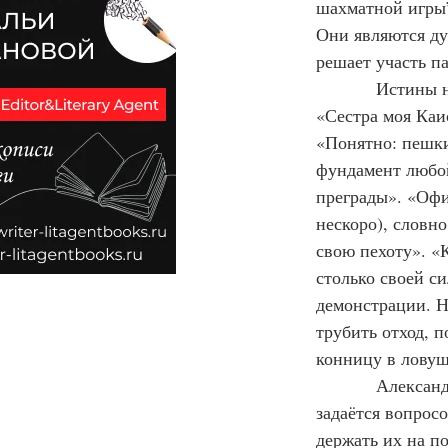
шахматной игры”
Они являются ду
решает участь п
            Истины на все времена! Много лет спустя Анатолий Евгеньевич Карпов в книге 
«Сестра моя Каи
«Понятно: пешки
фундамент любой
преграды». «Офи
нескоро), словн
свою пехоту». «
столько своей с
демонстрации. Н
трубить отход, п
конницу в ловушк
            Александр Александрович Котов в книге «Шахматное наследие А. А. Алехина» 
задаётся вопросо
держать их на п