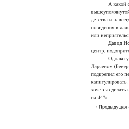
            А какой самый важный принцип игры в ладейных окончаниях? В предисловии к 
вышеупомянутой 
детства и навсе
поведения в лад
или неприятельс
            Давид Ионович Бронштейн советовал юным шахматистам: «Смело ставьте коня в 
центр, подоприте
            Однако у всякого правила есть исключения. Ян Хейн Доннер в партии с Бентом 
Ларсеном (Бевер
подкрепил его п
капитулировать.
хочется сделать 
на d4?»
< Предыдущая 