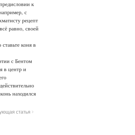
апример, с 
хматисту рецепт 
сё равно, своей 
 в центр и 
его 
действительно 
 конь находился 
ующая статья >