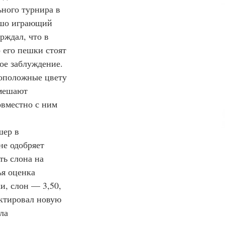
ьного турнира в 
ошо играющий 
ждал, что в 
 его пешки стоят 
ое заблуждение. 
оположные цвету 
 мешают 
овместно с ним 
не одобряет 
ть слона на 
я оценка 
и, слон — 3,50, 
ектировал новую 
ла 