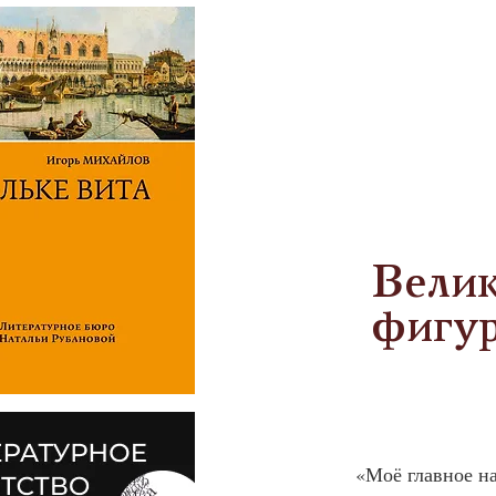
Велик
фигу
 «Моё главное намерение, — писал гениальный Филидор в своей книге “Анализ 