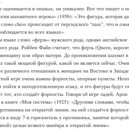
.
гия шахматного игрока» (1956): «Это фигура, которая да
 слово chess происходит от персидского “шах”, что и озна
наблюдается во всех языках».
ого рода. Ройбен Файн считает, что ферзь (Queen, короле
женщину или образ матери. До проникновения шахмат в 
л такой мощной фигурой, какой он является сейчас. Очев
е различного отношения к женщине на Востоке и Западе
 пойти в неподготовленную атаку, и его фигуры будут о
 тот, кто создаёт форпосты. Говоря об игре ладей, Арон
в книге «Моя система» (1925): «Другими словами, чтобы
ротивника на открытой линии, на ней создаётся форпост,
я в виду 7-я горизонталь у противника, занятие которой
чной) целью всякого манёвра в открытой линии».