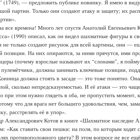
 (1749), — предложить публике новинку. Я имею в виду
шой партии. Только они создают атаку и защиту; их рас
артии».
сса» (1990) описал, как он видел шахматные фигуры в сво
 не только создают рисунок для всей картины, они — ещ
 позиции. На них опираются, за ними прячутся, ими пр
церы (почему взрослые называют их “слонами”, я пойму
о пулемётчики, должны занимать ключевые позиции, подд
Конница должна стоять в засаде — это тоже понятно. Она
илой, сколько непредсказуемостью. И её атаки — это чаще
о при этом нужно глядеть в оба, не пропустить момент, к
отому что для врага нет большего удовольствия, чем, зам
у, расстрелять её в упор».
м: «Как ставить свои пешки: на поля, по которым ходят 
олях противоположного цвета? В этом вопросе не все ещ