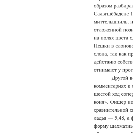
образом разбира
Сальтшёбадене 1
миттельшпиль, н
отложенной пози
на полях цвета 
Пешки в слоново
слона, так как п
действию собстве
отнимают у про
            Другой вечный вопрос — кто сильнее, конь или слон? Роберт Фишер в 
комментариях к 
шестой ход сопе
коня». Фишер не
сравнительной с
ладья — 5,48, а
форму шахматных