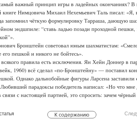
книге Нимцовича Михаил Нехемьевич Таль писал: «Я, н
гда запомнил чёткую формулировку Тарраша, дающую ша
ейном эндшпиле: “ставь ладью позади проходной пешки, в
кой”».
 его пешкой и никого не бойтесь».
вейк, 1960) всё сделал «по-Бронштейну» — поставил коня
ешкой. Однако дальнобойные фигуры Ларсена заставили 
 Любивший парадоксы победитель написал: «Но что мне 
в связи с настоящей партией, это спросить: зачем чёрный
статья
След
К содержанию