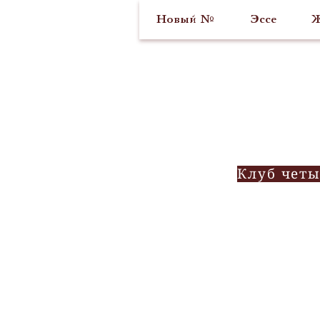
Новый №
Эссе
Ж
Клуб четы