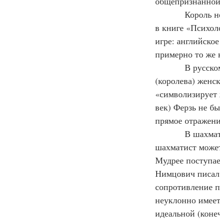
общепризнанной
            Король не оценивается в пешках, он уникален. Вот что пишет о нем Ройбен Файн 
в книге «Психоло
игре: английское
примерно то же 
            В русском языке слово «ферзь» мужского рода, однако английское слово Queen 
(королева) женск
«символизирует 
век) Ферзь не бы
прямое отражени
            В шахматной игре очень важны форпосты, опорные пункты. Неопытный 
шахматист может
Мудрее поступает
Нимцович писал 
сопротивление п
неуклонно имеетс
идеальной (коне