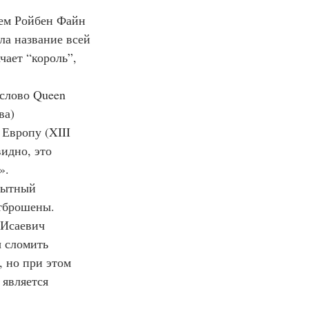
ла название всей 
чает “король”, 
ва) 
Европу (XIII 
идно, это 
».
тброшены. 
 Исаевич 
 сломить 
 но при этом 
 является 