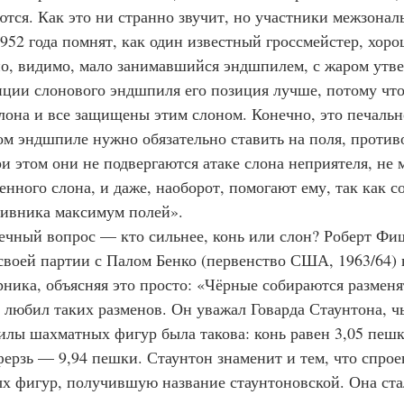
ются. Как это ни странно звучит, но участники межзонал
952 года помнят, как один известный гроссмейстер, хор
о, видимо, мало занимавшийся эндшпилем, с жаром утвер
ции слонового эндшпиля его позиция лучше, потому что
слона и все защищены этим слоном. Конечно, это печальн
м эндшпиле нужно обязательно ставить на поля, против
ри этом они не подвергаются атаке слона неприятеля, не
нного слона, и даже, наоборот, помогают ему, так как с
тивника максимум полей».
своей партии с Палом Бенко (первенство США, 1963/64) 
рника, объясняя это просто: «Чёрные собираются разменя
 любил таких разменов. Он уважал Говарда Стаунтона, чь
илы шахматных фигур была такова: конь равен 3,05 пешк
 ферзь — 9,94 пешки. Стаунтон знаменит и тем, что спро
 фигур, получившую название стаунтоновской. Она ста