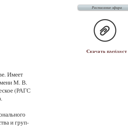
Расписание эфира
Скачать плейлист
ве. Име­ет
име­ни М. В.
­чес­кое (РАГС
.
о­наль­но­го
ст­ва и груп­