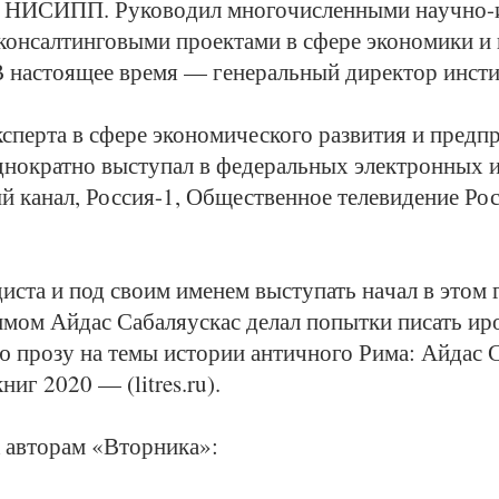
НИ­СИПП. Ру­ко­во­дил мно­го­чис­лен­ны­ми на­уч­но-и
кон­сал­тин­го­вы­ми про­ек­та­ми в сфе­ре эко­но­ми­ки и
В на­сто­я­щее вре­мя — ге­не­раль­ный ди­рек­тор ин­сти­
с­пер­та в сфе­ре эко­но­ми­чес­ко­го раз­ви­тия и пред­п
д­но­крат­но вы­сту­пал в фе­де­раль­ных элек­трон­ных 
ка­нал, Рос­сия-1, Об­щест­вен­ное те­ле­ви­де­ние Ро
дис­та и под сво­им име­нем вы­сту­пать на­чал в этом г
­мом Ай­дас Са­ба­ля­ус­кас де­лал по­пыт­ки пи­сать ир
ую про­зу на те­мы ис­то­рии ан­тич­но­го Ри­ма: Ай­дас Са
ниг 2020 — (litres.ru).
 ав­то­рам «Втор­ни­ка»: