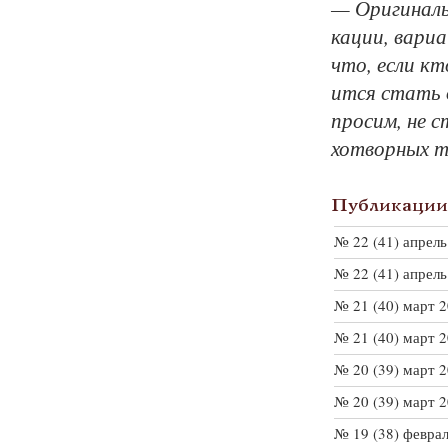
— Ори­ги­наль­
ка­ции, ва­ри­
что, если кто
ит­ся стать о
про­сим, не с
хотвор­ных тв
Публикации 
№ 22 (41) апрель
№ 22 (41) апрель
№ 21 (40) март 
№ 21 (40) март 
№ 20 (39) март 
№ 20 (39) март 
№ 19 (38) февра