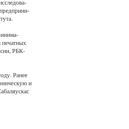
с­сле­до­ва­
 пред­при­ни­
ту­та.
ри­ни­ма­
и пе­чат­ных
с­сии, РБК-
о­ду. Ра­нее
о­ни­чес­кую и
­ба­ля­ус­кас