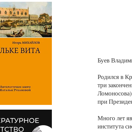
Бу­ев Вла­ди­м
Ро­дил­ся в Кр
три за­кон­че
Ло­мо­но­со­ва
при Пре­зи­ден
Мно­го лет яв­
ин­сти­ту­та с