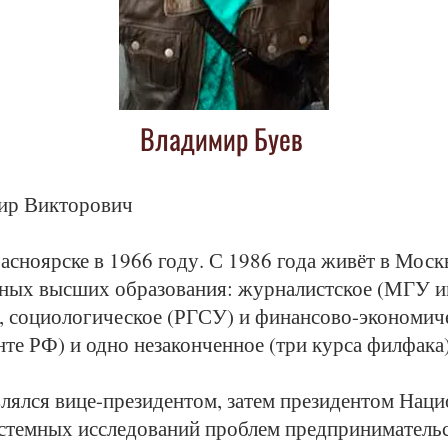
Владимир Буев
ир Вик­то­ро­вич
ас­но­яр­ске в 1966 го­ду. С 1986 го­да жи­вёт в Моск­
н­ных выс­ших об­ра­зо­ва­ния: жур­на­лист­ское (МГУ 
), со­цио­ло­ги­чес­кое (РГ­СУ) и фи­нан­со­во-эко­но­ми
­те РФ) и од­но не­за­кон­чен­ное (три кур­са фил­фа­ка)
лял­ся ви­це-пре­зи­ден­том, за­тем пре­зи­ден­том На­ци
ис­тем­ных ис­сле­до­ва­ний про­блем пред­при­ни­ма­тель