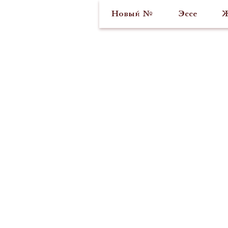
Новый №
Эссе
Ж