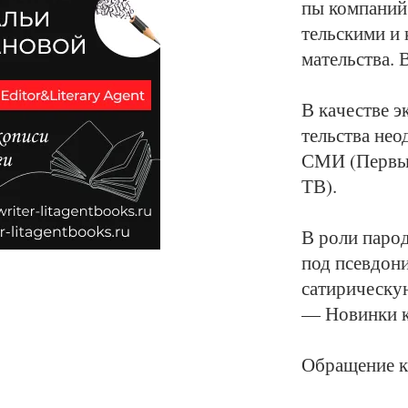
пы ком­па­ний 
тель­ски­ми и 
ма­тельст­ва. 
В ка­чест­ве эк
тельст­ва не­о
СМИ (Пер­вый 
ТВ).
В ро­ли па­ро­
под псев­до­ни
са­ти­ри­чес­к
— Но­вин­ки к
Об­ра­ще­ние к