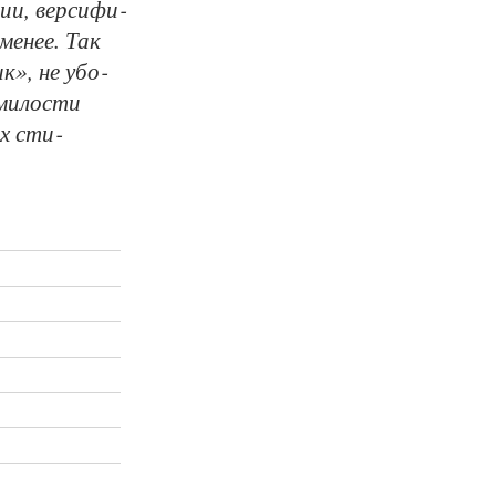
ии, вер­си­фи­
 ме­нее. Так
ик», не убо­
ми­лос­ти
их сти­