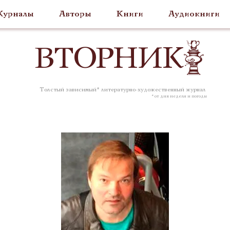
урналы
Авторы
Книги
Аудиокниги
ВТОР
НИК
Толстый зависимый* литературно-художественный журнал
* от дня недели и погоды