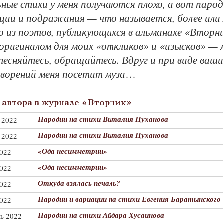
ные сти­хи у ме­ня по­лу­ча­ют­ся пло­хо, а вот па­ро­д
а­ции и под­ра­жа­ния — что на­зы­ва­ет­ся, бо­лее или
 из по­этов, пуб­ли­ку­ю­щих­ся в аль­ма­на­хе «Втор­н
ри­ги­на­лом для мо­их «от­кли­ков» и «изыс­ков» — 
тес­няй­тесь, об­ра­щай­тесь. Вдруг и при ви­де ва­ш
о­ре­ний ме­ня по­се­тит му­за
…
автора в журнале «Вторник»
Пародии на стихи Виталия Пуханова
 2022
Пародии на стихи Виталия Пуханова
 2022
«Ода несимметрии»
2022
«Ода несимметрии»
2022
Откуда взялась печаль?
2022
Пародии и вариации на стихи Евгения Баратынского
2022
Пародии на стихи Айдара Хусаинова
ль 2022