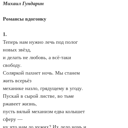
Михаил Гундарин
Романсы вдогонку
1.
Теперь нам нужно лечь под полог 
новых звёзд,
и делать не любовь, а всё-таки 
свободу.
Соляркой пахнет ночь. Мы станем 
жить всерьёз
механике назло, грядущему в угоду.
Пускай в сырой листве, во тьме 
ржавеет жизнь,
пусть вялый механизм едва колышет 
сферу —
ну что нам до чужих? Их дело ночь и 