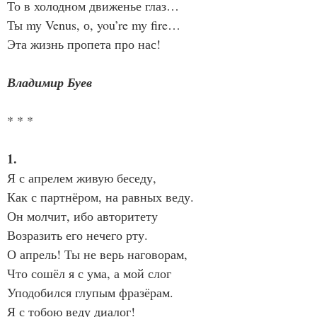
То в холодном движенье глаз…
Ты my Venus, о, you’re my fire…
Эта жизнь пропета про нас!
Владимир Буев
* * *
1.
Я с апрелем живую беседу,
Как с партнёром, на равных веду.
Он молчит, ибо авторитету
Возразить его нечего рту.
О апрель! Ты не верь наговорам,
Что сошёл я с ума, а мой слог
Уподобился глупым фразёрам.
Я с тобою веду диалог!