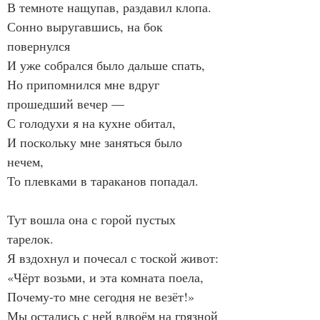
В темноте нащупав, раздавил клопа.
Сонно выругавшись, на бок 
повернулся
И уже собрался было дальше спать,
Но припомнился мне вдруг 
прошедший вечер —
С голодухи я на кухне обитал,
И поскольку мне заняться было 
нечем,
То плевками в тараканов попадал.
Тут вошла она с горой пустых 
тарелок.
Я вздохнул и почесал с тоской живот:
«Чёрт возьми, и эта комната поела,
Почему-то мне сегодня не везёт!»
Мы остались с ней вдвоём на грязной 