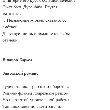
В пятерне его кусок большой селёдки
Сжат был. Дура баба! Рвутся 
матюки…
…Незнакомке ж было сказано: со 
смёткой
Действуй, лишь внимание от рыбы 
отвлеки.
Виктор Барков
Заводской романс
Гудит станок. Три сотни оборотов.
Ровняю фланец подрезным резцом.
Но не от этой упоительной работы
Так вдохновенно светится лицо.