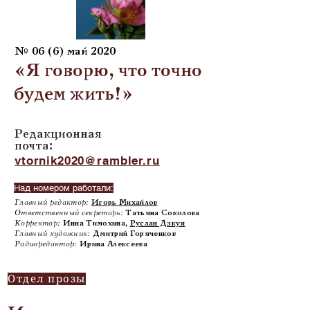
№ 06 (6) май 2020
«Я говорю, что точно
будем жить!»
Редакционная
почта:
vtornik2020@rambler.ru
Над номером работали:
Главный редактор:
Игорь Михайлов
Ответственный секретарь:
Татьяна Соколова
Корректор:
Инна Тимохина,
Руслан Дзкуя
Главный художник:
Дмитрий Горяченков
Радиоредактор:
Ирина Алексеева
Отдел прозы