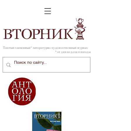
ВТОР
НИК
Толстый зависимый* литературно-художественный журнал
* от дня недели и погоды