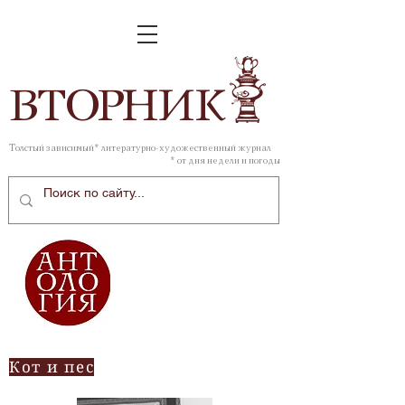
ВТОР
НИК
Толстый зависимый* литературно-художественный журнал
* от дня недели и погоды
Кот и пес