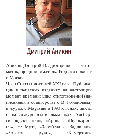
Дмитрий Аникин
Ани­кин Дмит­рий Вла­ди­ми­ро­вич — ма­те­
ма­тик, пред­при­ни­ма­тель. Ро­дил­ся и жи­вёт
в Моск­ве.
Член Со­юза пи­са­те­лей XXI ве­ка. Пуб­ли­ка­
ции в пе­чат­ных из­да­ни­ях на на­сто­я­щий
мо­мент вре­ме­ни: цикл сти­хотво­ре­ний (на­
пи­сан­ный в со­ав­тор­ст­ве с В. Ро­ма­но­вым)
в жур­на­ле Magazine в 1990-х го­дах; цик­лы
сти­хов в жур­на­лах и аль­ма­на­хах «Айс­бер­
ги под­соз­на­ния», «Ари­на», «Ве­ли­ко­рос­
съ», «9 Муз», «За­ру­беж­ные За­двор­ки»,
«Зо­ло­тое ру­но», «Ка­мер­тон»,