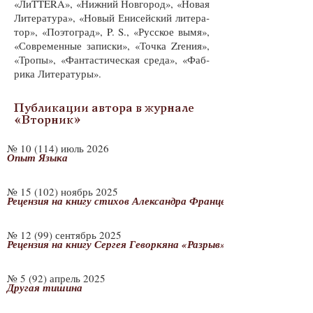
«ЛиTTERA», «Ниж­ний Нов­го­род», «Но­вая
Ли­те­ра­ту­ра», «Но­вый Ени­сей­ский ли­те­ра­
тор», «По­это­град», P. S., «Рус­ское вы­мя»,
«Со­вре­мен­ные за­пис­ки», «Точ­ка Zrения»,
«Тро­пы», «Фан­тас­ти­чес­кая сре­да», «Фаб­
ри­ка Ли­те­ра­ту­ры».
Публикации автора в журнале
«Вторник»
№ 10 (114) июль 2026
Опыт Языка
№ 15 (102) ноябрь 2025
Рецензия на книгу стихов Александра Францева «Ангел беспред
№ 12 (99) сентябрь 2025
Рецензия на книгу Сергея Геворкяна «Разрыв»
№ 5 (92) апрель 2025
Другая тишина