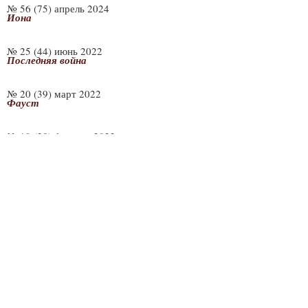
№ 56 (75) апрель 2024
Иона
№ 25 (44) июнь 2022
Последняя война
№ 20 (39) март 2022
Фауст
№ 19 (38) февраль 2022
Фауст
№ 18 (37) январь 2022
Царевна-лягушка
№ 17 (36) декабрь 2021
Хроники новой революции
№ 16 (35) декабрь 2021
Новый курс русской истории
№ 15 (34) ноябрь 2021