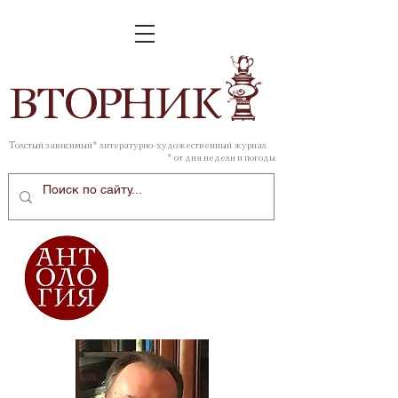
ВТОР
НИК
Толстый зависимый* литературно-художественный журнал
* от дня недели и погоды