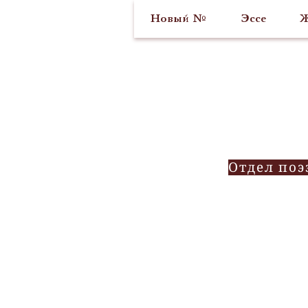
Новый №
Эссе
Ж
Отдел поэ