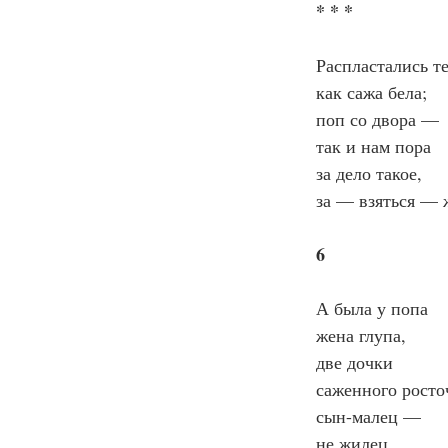
* * *
Распластались те
как сажа бела;
поп со двора —
так и нам пора
за дело такое,
за — взяться — 
6
А была у попа
жена глупа,
две дочки
саженного росто
сын-малец —
не жилец.