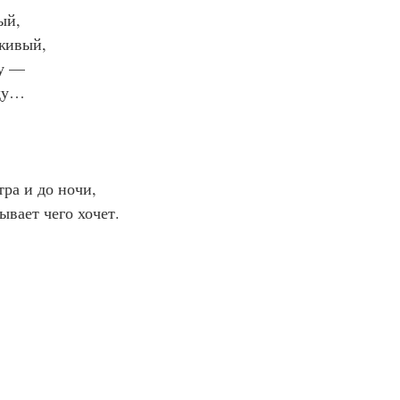
ый,
живый,
ду —
оду…
тра и до ночи,
ывает чего хочет.