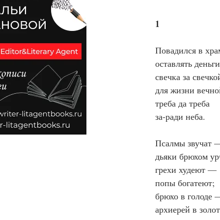
1
Повадился в хра
оставлять деньги
свечка за свечко
для жизни вечно
треба да треба
за-ради неба.
Псалмы звучат 
дьяки брюхом ур
грехи худеют —
попы богатеют;
брюхо в голоде 
архиерей в золот