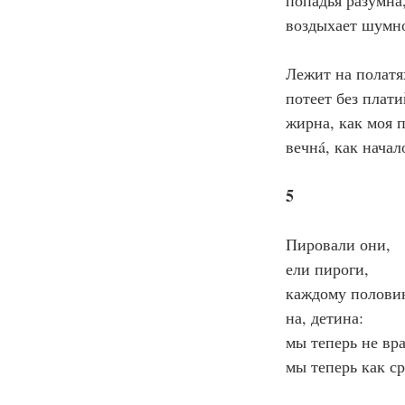
попадья разумна
воздыхает шумн
Лежит на полатя
потеет без плати
жирна, как моя п
вечнá, как начал
5
Пировали они,
ели пироги,
каждому полови
на, детина:
мы теперь не вра
мы теперь как с