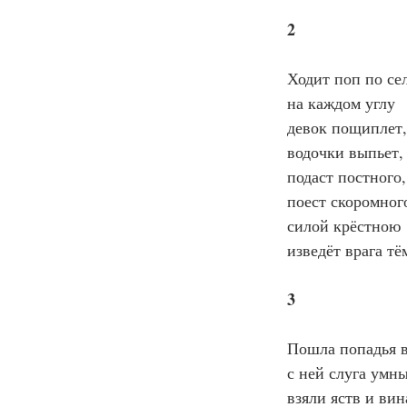
2
Ходит поп по се
на каждом углу
девок пощиплет,
водочки выпьет,
подаст постного,
поест скоромног
силой крёстною
изведёт врага тё
3
Пошла попадья в
с ней слуга умн
взяли яств и ви