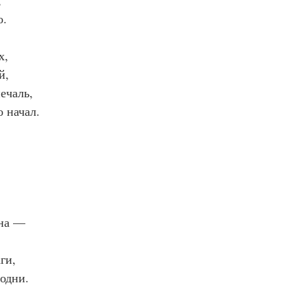
,
о.
х,
й,
ечаль,
о начал.
на —
ги,
родни.