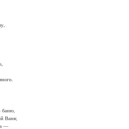
лу,
о,
много.
 баню,
ый Ваня;
на —