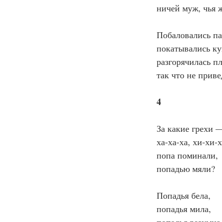
ничей муж, чья 
Побаловались па
покатывались к
разгорячилась пл
так что не приве
4
За какие грехи 
ха-ха-ха, хи-хи-
попа поминали,
попадью мяли?
Попадья бела,
попадья мила,