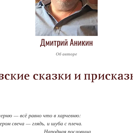
Дмитрий Аникин
Об авторе
ские сказки и присказ
черню — всё равно что в харчевню:
ером свеча — глядь, и шуба с плеча.
Народная пословица