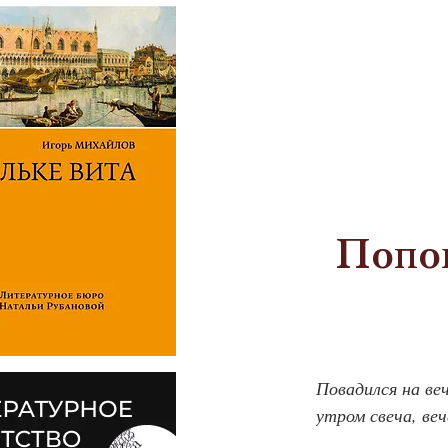
Попов
Повадился на ве
утром свеча, веч