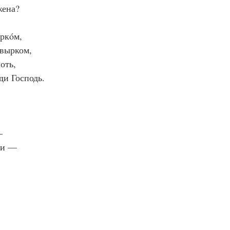
жена?
ркóм,
увырком,
оть,
ди Господь.
—
хи —