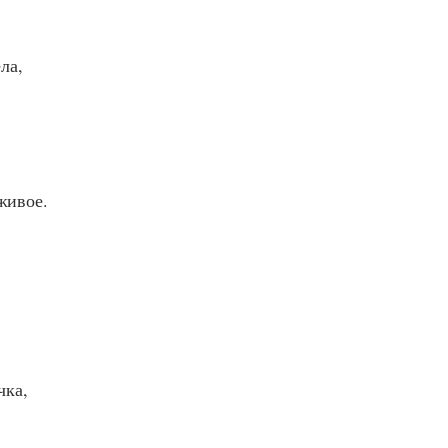
ла,
живое.
чка,