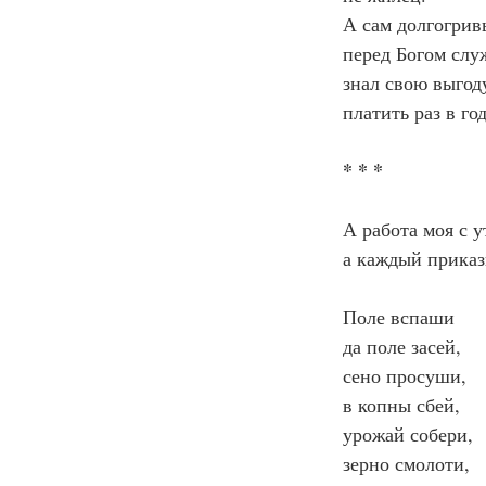
А сам долгогрив
перед Богом слу
знал свою выго
платить раз в г
* * *
А работа моя с у
а каждый приказ
Поле вспаши
да поле засей,
сено просуши,
в копны сбей,
урожай собери,
зерно смолоти,