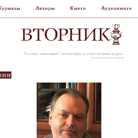
урналы
Авторы
Книги
Аудиокниги
ВТОР
НИК
Толстый зависимый* литературно-художественный журнал
* от дня недели и погоды
зии