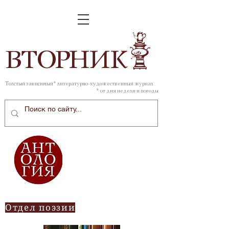
ВТОР
НИК
Толстый зависимый* литературно-художественный журнал
* от дня недели и погоды
Отдел поэзии