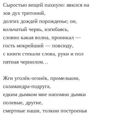
Сыростью вещей пахнуло: явился на 
зов дух тритоний,
долгих дождей порожденье; он, 
кольчатый червь, изгибаясь,
словно какая волна, проникал — 
гость мокрейший — повсюду,
с книги стекали слова, руки и пол 
пятная чернилом…
Жги уголёк-огонёк, промелькни, 
саламандра-подруга,
едким дымком мне напомни дымки 
полевые, другие,
смертные наши, толкни построенья 
дровишек — пусть рухнут,
лёгкие искры взметнув в виде знаков 
подвижных и лёгких.