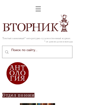
ВТОР
НИК
Толстый зависимый* литературно-художественный журнал
* от дня недели и погоды
Отдел поэзии