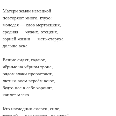
Матери земли немецкой
повторяют много, глухо:
молодая — слов мертвецких,
средняя — чужих, отецких,
горней жизни — мать-старуха —
дольше века.
Вещие сидят, гадают,
чёрные на чёрном троне, —
рядом злаки прорастают, —
лютым воем втроём воют,
будто нас в себе хоронят, —
каплет млеко.
Кто наследник смерти, силе,
третьей — как назвать, не знаю?