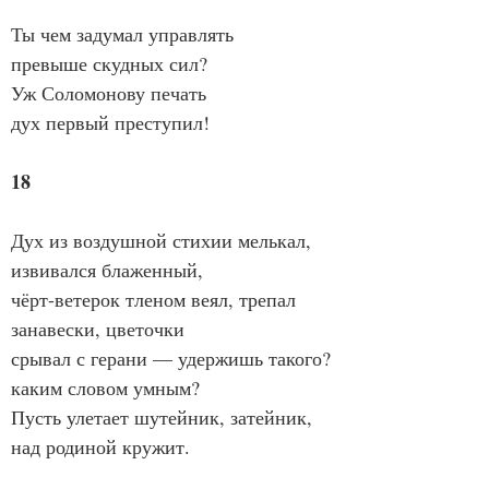
Ты чем задумал управлять
превыше скудных сил?
Уж Соломонову печать
дух первый преступил!
18
Дух из воздушной стихии мелькал, 
извивался блаженный,
чёрт-ветерок тленом веял, трепал 
занавески, цветочки
срывал с герани — удержишь такого? 
каким словом умным?
Пусть улетает шутейник, затейник, 
над родиной кружит.