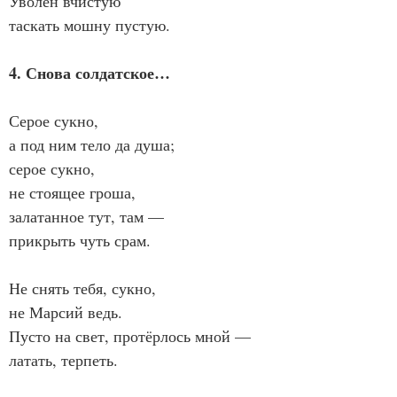
Уволен вчистую
таскать мошну пустую.
4. Снова солдатское…
Серое сукно,
а под ним тело да душа;
серое сукно,
не стоящее гроша,
залатанное тут, там —
прикрыть чуть срам.
Не снять тебя, сукно,
не Марсий ведь.
Пусто на свет, протёрлось мной —
латать, терпеть.