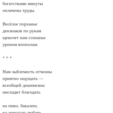
богатствами минуты
оплачены труды.
Весёлое порханье
дензнаков по рукам
щекочет нам сознанье
уроном впополам.
* * *
Нам зыблемость отчизны
приятно ощущать —
всеобщей дешевизны
нисходит благодать
на пиво, бакалею,
на женскую любовь,