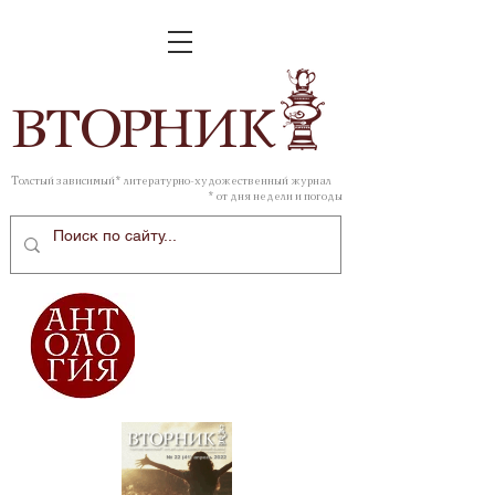
ВТОР
НИК
Толстый зависимый* литературно-художественный журнал
* от дня недели и погоды