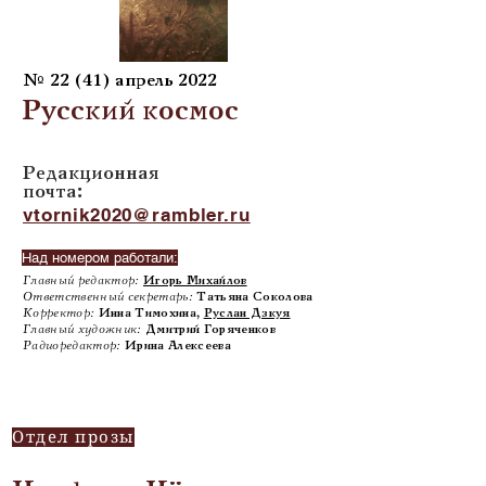
№ 22 (41) апрель 2022
Русский космос
Редакционная
почта:
vtornik2020@rambler.ru
Над номером работали:
Главный редактор:
Игорь Михайлов
Ответственный секретарь:
Татьяна Соколова
Корректор:
Инна Тимохина,
Руслан Дзкуя
Главный художник:
Дмитрий Горяченков
Радиоредактор:
Ирина Алексеева
Отдел прозы