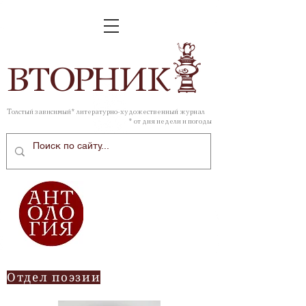
ВТОР
НИК
Толстый зависимый* литературно-художественный журнал
* от дня недели и погоды
Отдел поэзии