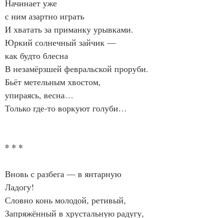
Начинает уже
с ним азартно играть
И хватать за приманку урывками.
Юркий солнечный зайчик —
как будто блесна
В незамёрзшей февральской проруби.
Бьёт метельным хвостом,
упираясь, весна…
Только где-то воркуют голуби…
* * *
Вновь с разбега — в янтарную 
Ладогу!
Словно конь молодой, ретивый,
Запряжённый в хрустальную радугу,