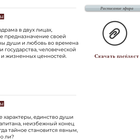
Расписание эфира
зы
драма в двух лицах,
е предназначение своей
йны души и любовь во времена
и государства, человеческой
 и жизненных ценностей.
Скачать плейлист
зы
е характеры, единство души
капитана, неизбежный конец
гда тайное становится явным,
о ли?