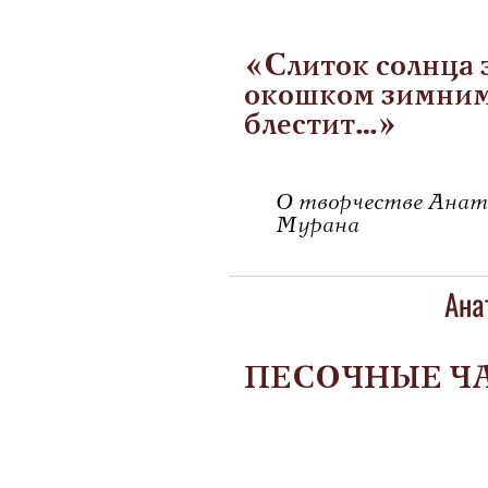
«Слиток солнца 
окошком зимним
блестит…»
О творчестве Анат
Мурана
Ана
ПЕСОЧНЫЕ Ч