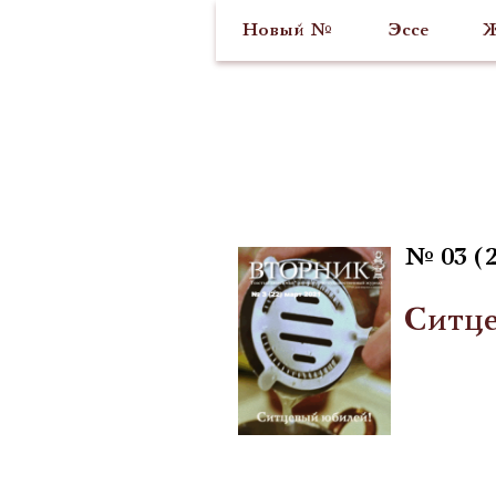
Новый №
Эссе
Ж
№ 03 (2
Ситце