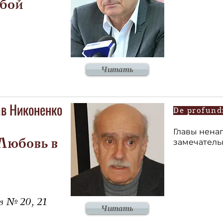
обой
Читать
в Никоненко
De profund
Главы нена
замечатель
 Любовь в
в № 20, 21
Читать