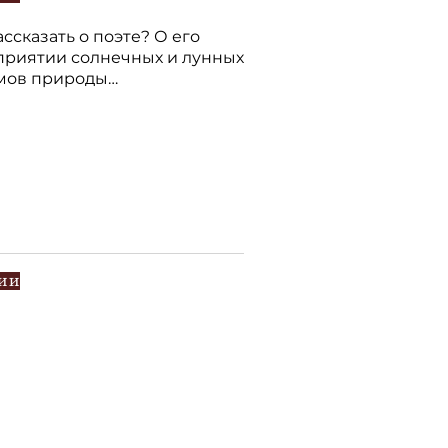
ассказать о поэте? О его
приятии солнечных и лунных
тмов природы…
ии