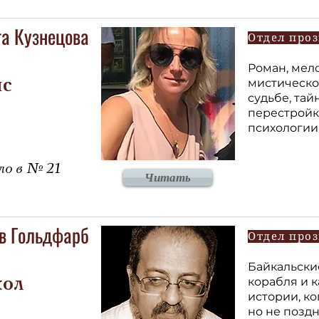
га Кузнецова
Отдел про
Роман, мело
мистическо
нс
судьбе, та
перестройк
психологии
о в № 21
Читать
в Гольдфарб
Отдел про
Байкальски
корабля и 
кол
истории, ко
но не поздн