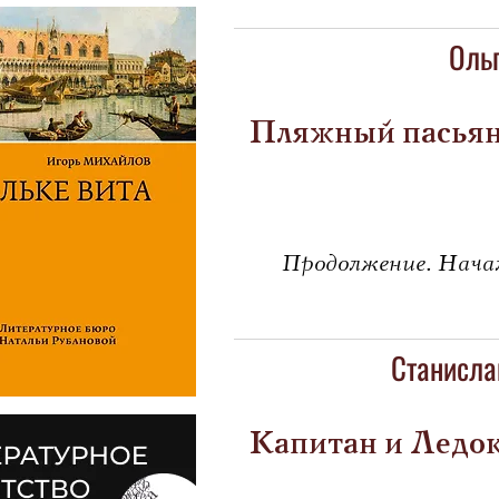
Оль
Пляжный пасья
Продолжение. Начал
Станисла
Капитан и Ледо