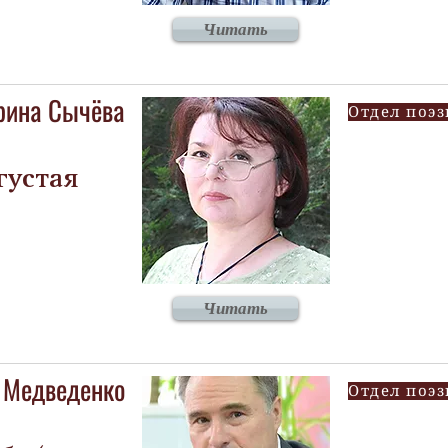
Читать
рина Сычёва
Отдел поэз
густая
Читать
 Медведенко
Отдел поэз