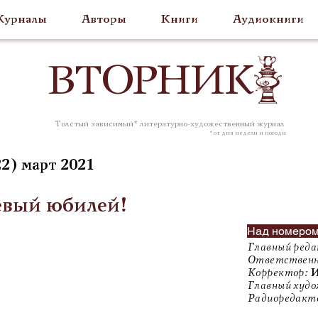
урналы
Авторы
Книги
Аудиокниги
ВТОР
НИК
Толстый зависимый* литературно-художественный журнал
* от дня недели и погоды
2) март 2021
вый юбилей!
Над номером
Главный реда
Ответственн
Корректор:
И
Главный худо
Радиоредакт