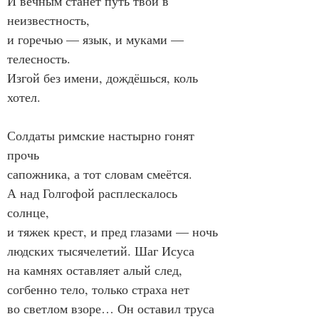
И вечным станет путь твой в 
неизвестность,

и горечью — язык, и муками — 
телесность.

Изгой без имени, дождёшься, коль 
хотел.

Солдаты римские настырно гонят 
прочь

сапожника, а тот словам смеётся.

А над Голгофой расплескалось 
солнце,

и тяжек крест, и пред глазами — ночь

людских тысячелетий. Шаг Исуса

на камнях оставляет алый след,

согбенно тело, только страха нет

во светлом взоре… Он оставил труса
