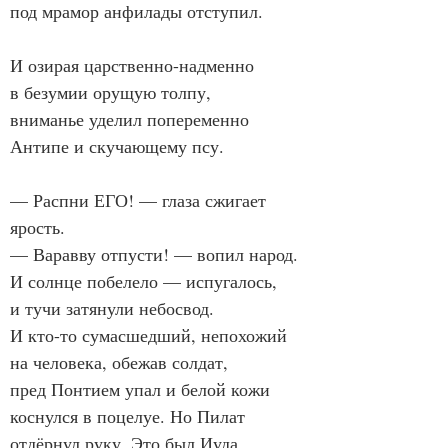
под мрамор анфилады отступил.

И озирая царственно-надменно

в безумии орущую толпу,

вниманье уделил попеременно

Антипе и скучающему псу.

— Распни ЕГО! — глаза сжигает 
ярость.

— Варавву отпусти! — вопил народ.

И солнце побелело — испугалось,

и тучи затянули небосвод.

И кто-то сумасшедший, непохожий

на человека, обежав солдат,

пред Понтием упал и белой кожи

коснулся в поцелуе. Но Пилат

отдёрнул руку. Это был Иуда.
