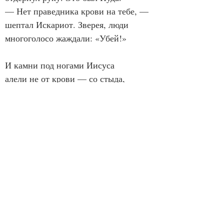
— Нет праведника крови на тебе, —

шептал Искариот. Зверея, люди

многоголосо жаждали: «Убей!»

И камни под ногами Иисуса

алели не от крови — со стыда,

и, разрывая тело его с хрустом,

стонали гвозди, слёзами креста

сочился кипарис и кедр морёный,

и плакала еврейская земля.

…И в сердце мира — ОН, 
приговорённым,

затих, с любовью распахнув крыла.
