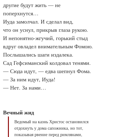
другие будут жить — не 
поперхнутся…

Иуда замолчал. И сделал вид,

что он уснул, прикрыв глаза рукою.

И непонятно-жгучий, горький стыд

вдруг овладел внимательным Фомою.

Послышались шаги издалека.

Сад Гефсиманский колдовал тенями.

— Сюда идут, — едва шепнул Фома.

— За ним идут, Иуда!

— Нет. За нами…

Вечный жид
Ведомый на казнь Христос остановился 
отдохнуть у дома сапожника, но тот, 
показывая рвение перед римлянами, 