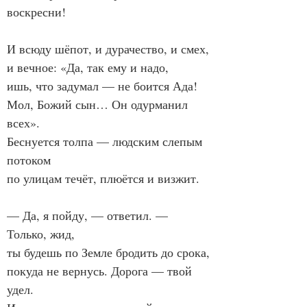
воскресни!

И всюду шёпот, и дурачество, и смех,

и вечное: «Да, так ему и надо,

ишь, что задумал — не боится Ада!

Мол, Божий сын… Он одурманил 
всех».

Беснуется толпа — людским слепым 
потоком

по улицам течёт, плюётся и визжит.

— Да, я пойду, — ответил. — 
Только, жид,

ты будешь по Земле бродить до срока,

покуда не вернусь. Дорога — твой 
удел.
