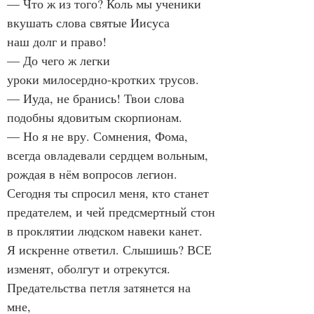
— Что ж из того? Коль мы ученики

вкушать слова святые Иисуса

наш долг и право!

— До чего ж легки

уроки милосердно-кротких трусов.

— Иуда, не бранись! Твои слова

подобны ядовитым скорпионам.

— Но я не вру. Сомнения, Фома,

всегда овладевали сердцем вольным,

рождая в нём вопросов легион.

Сегодня ты спросил меня, кто станет

предателем, и чей предсмертный стон

в проклятии людском навеки канет.

Я искренне ответил. Слышишь? ВСЕ

изменят, оболгут и отрекутся.

Предательства петля затянется на 
мне,
