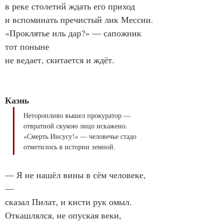
в реке столетий ждать его приход

и вспоминать пречистый лик Мессии.

«Проклятье иль дар?» — сапожник 
тот поныне

не ведает, скитается и ждёт.

Казнь
Неторопливо вышел прокуратор —

отвратной скукою лицо искажено.

«Смерть Иисусу!» — человечье стадо

отметилось в истории земной.
— Я не нашёл вины в сём человеке, 
—

сказал Пилат, и кисти рук омыл.

Откашлялся, не опуская веки,
