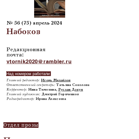
№ 56 (75) апрель 2024
Набоков
Редакционная
почта:
vtornik2020@rambler.ru
Над номером работали:
Главный редактор:
Игорь Михайлов
Ответственный секретарь:
Татьяна Соколова
Корректор:
Инна Тимохина,
Руслан Дзкуя
Главный художник:
Дмитрий Горяченков
Радиоредактор:
Ирина Алексеева
Отдел прозы