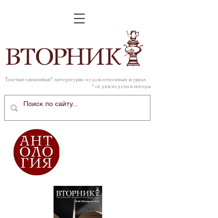
ВТОР
НИК
Толстый зависимый* литературно-художественный журнал
* от дня недели и погоды