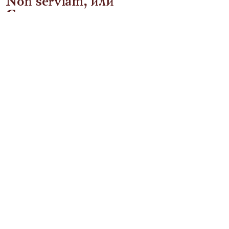
Non serviam, или
Сатанинская
скромность
Беседа с литературоведом
Андрей Кротков
Читать
Интервью
Об анатомии