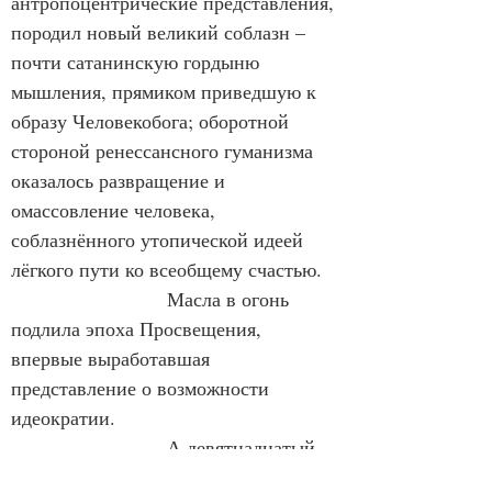
антропоцентрические представления, 
породил новый великий соблазн – 
почти сатанинскую гордыню 
мышления, прямиком приведшую к 
образу Человекобога; оборотной 
стороной ренессансного гуманизма 
оказалось развращение и 
омассовление человека, 
соблазнённого утопической идеей 
лёгкого пути ко всеобщему счастью.
                        Масла в огонь 
подлила эпоха Просвещения, 
впервые выработавшая 
представление о возможности 
идеократии.
                        А девятнадцатый 
век – вершина европейской 