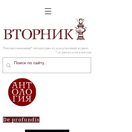
ВТОР
НИК
Толстый зависимый* литературно-художественный журнал
* от дня недели и погоды
De profundis