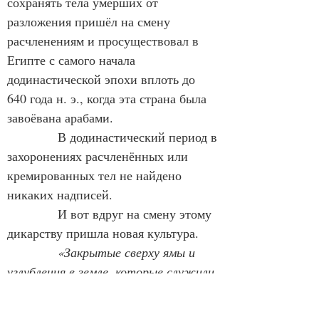
сохранять тела умерших от 
разложения пришёл на смену 
расчленениям и просуществовал в 
Египте с самого начала 
додинастической эпохи вплоть до 
640 года н. э., когда эта страна была 
завоёвана арабами.
            В додинастический период в 
захоронениях расчленённых или 
кремированных тел не найдено 
никаких надписей.
            И вот вдруг на смену этому 
дикарству пришла новая культура.
«Закрытые сверху ямы и 
углубления в земле, которые служили 
могилами и которые выкапывались 
практически без разбору на берегах 