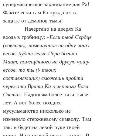
супермагическое заклинание для Ра! 
Фактически сам Ра нуждался в 
защите от демонов тьмы!
            Начертано на дверях Ка 
входа в гробницу: 
«Если твоё Сердце 
(совесть), помещённое на одну чашу 
весов, будет легче Пера богини 
Маат, помещённого на другую чашу 
весов, то ты (9 твоих 
составляющих) сможешь пройти 
через эти Врата Ка в чертоги Бога 
Света»
. Надписям более пяти тысяч 
лет. А вот более позднее 
мусульманство нисколько не 
изменило стержневому символу. Там 
так: и будет на левой руке твоей 
книга. И на правой руке — книга. В 