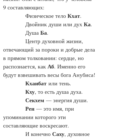
9 составляющих:
Кхат
            Физическое тело 
.
Ка
            Двойник души или дух 
.
Ба
            Душа 
.
            Центр духовной жизни, 
отвечающий за пороки и добрые дела 
в прямом толковании: сердце, но 
Аб
распознается, как 
. Именно его 
будут взвешивать весы бога Анубиса!
Кхаибат
 или тень.
Кху
, то есть душа духа.
Секхем
 — энергия души.
Рен
 — это имя, при 
упоминании которого эти 
составляющие воскресают.
Саху
            И конечно 
, духовное 