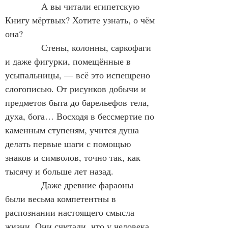
            А вы читали египетскую 
Книгу мёртвых? Хотите узнать, о чём 
она?
            Стены, колонны, саркофаги 
и даже фигурки, помещённые в 
усыпальницы, — всё это испещрено 
слогописью. От рисунков добычи и 
предметов быта до барельефов тела, 
духа, бога… Восходя в бессмертие по 
каменным ступеням, учится душа 
делать первые шаги с помощью 
знаков и символов, точно так, как 
тысячу и больше лет назад.
            Даже древние фараоны 
были весьма компетентны в 
распознании настоящего смысла 
жизни. Они считали, что у человека 