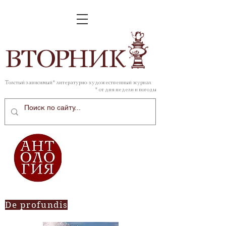
ВТОР
НИК
Толстый зависимый* литературно-художественный журнал
* от дня недели и погоды
De profundis