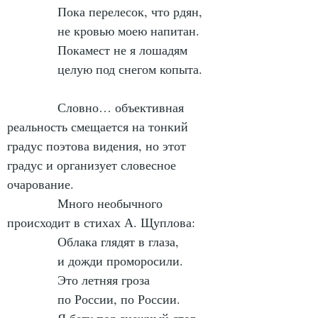
            Пока перелесок, что рдян,
            не кровью моею напитан.
            Покамест не я лошадям
            целую под снегом копыта.
            Словно… объективная 
реальность смещается на тонкий 
градус поэтова видения, но этот 
градус и организует словесное 
очарование.
            Много необычного 
происходит в стихах А. Щуплова:
            Облака глядят в глаза,
            и дожди проморосили.
            Это летняя гроза
            по России, по России.