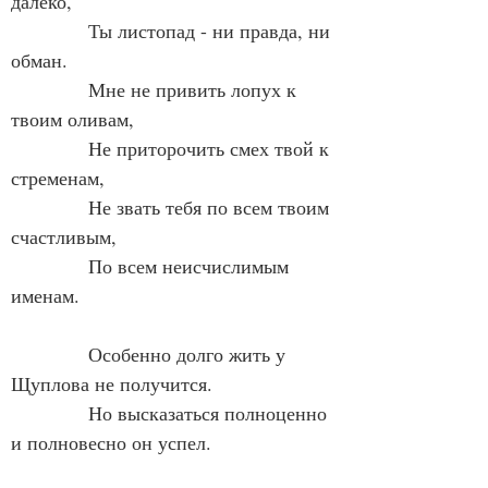
далёко,
            Ты листопад - ни правда, ни 
обман.
            Мне не привить лопух к 
твоим оливам,
            Не приторочить смех твой к 
стременам,
            Не звать тебя по всем твоим 
счастливым,
            По всем неисчислимым 
именам.
            Особенно долго жить у 
Щуплова не получится.
            Но высказаться полноценно 
и полновесно он успел.