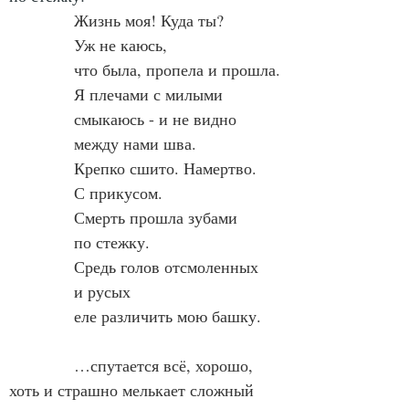
Жизнь моя! Куда ты?
            Уж не каюсь,
            что была, пропела и прошла.
            Я плечами с милыми
            смыкаюсь - и не видно
            между нами шва.
            Крепко сшито. Намертво.
            С прикусом.
            Смерть прошла зубами
            по стежку.
            Средь голов отсмоленных
            и русых
            еле различить мою башку.
            …спутается всё, хорошо, 
хоть и страшно мелькает сложный 