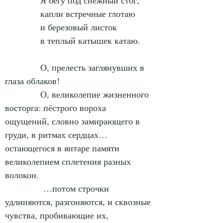
            Я бегу под снежный стог,
            капли встречные глотаю
            и березовый листок
            в теплый катышек катаю.
            О, прелесть заглянувших в 
глаза облаков!
            О, великолепие жизненного 
восторга: пёстрого вороха 
ощущений, словно замирающего в 
груди, в ритмах сердцах… 
остающегося в янтаре памяти 
великолепием сплетения разных 
волокон.
             …потом строчки 
удлиняются, разгоняются, и сквозные 
чувства, пробивающие их, 