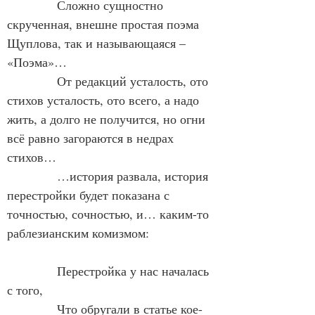
            Сложно сущностно 
скрученная, внешне простая поэма 
Щуплова, так и называющаяся – 
«Поэма»…
            От редакций усталость, ото 
стихов усталость, ото всего, а надо 
жить, а долго не получится, но огни 
всё равно загораются в недрах 
стихов…
            …история развала, история 
перестройки будет показана с 
точностью, сочностью, и… каким-то 
раблезианским комизмом:
            Перестройка у нас началась 
с того,
            Что обругали в статье кое-