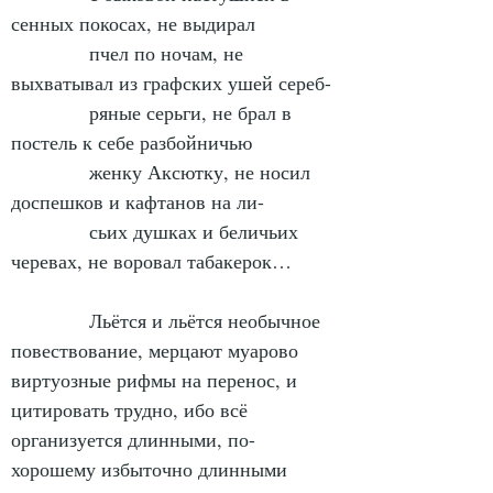
сенных покосах, не выдирал
            пчел по ночам, не 
выхватывал из графских ушей сереб-
            ряные серьги, не брал в 
постель к себе разбойничью
            женку Аксютку, не носил 
доспешков и кафтанов на ли-
            сьих душках и беличьих 
черевах, не воровал табакерок…
            Льётся и льётся необычное 
повествование, мерцают муарово 
виртуозные рифмы на перенос, и 
цитировать трудно, ибо всё 
организуется длинными, по-
хорошему избыточно длинными 