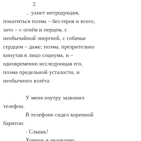
                2
            …ухнет интродукция, 
покатиться поэма – без героя и всего, 
зато – с огнём и перцем, с 
необычайной энергией, с собачьи 
сердцем – даже; поэма, презрительно 
кинутая в лицо социума, и – 
одновременно исследующая его, 
поэма предельной усталости, и 
необычного взлёта:
            У меня поутру зазвонил 
телефон.
            В телефоне сидел коренной 
баритон:
            - Слышь!
            Хочешь в редакцию 