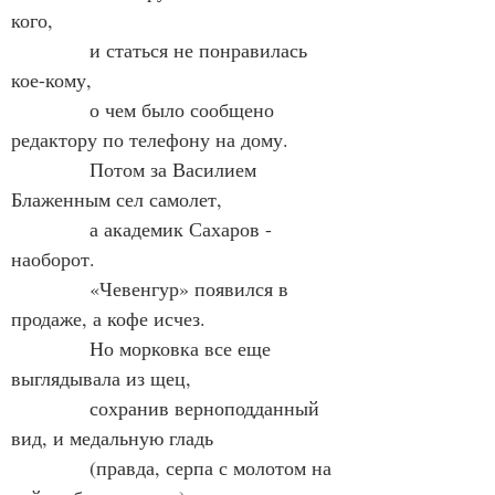
кого,
            и статься не понравилась 
кое-кому,
            о чем было сообщено 
редактору по телефону на дому.
            Потом за Василием 
Блаженным сел самолет,
            а академик Сахаров - 
наоборот.
            «Чевенгур» появился в 
продаже, а кофе исчез.
            Но морковка все еще 
выглядывала из щец,
            сохранив верноподданный 
вид, и медальную гладь
            (правда, серпа с молотом на 