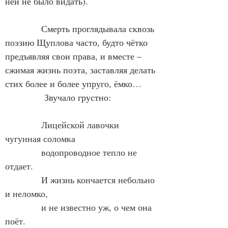
ней не было видать).
            Смерть проглядывала сквозь 
поэзию Щуплова часто, будто чётко 
предъявляя свои права, и вместе – 
сжимая жизнь поэта, заставляя делать 
стих более и более упруго, ёмко…
             Звучало грустно:
Лицейской лавочки 
чугунная соломка
            водопроводное тепло не 
отдает.
            И жизнь кончается небольно 
и неломко,
            и не известно уж, о чем она 
поёт.