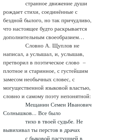
            странное движение души 
рождает стихи, соединённые с 
бездной былого, но так причудливо, 
что настоящее будто раскрывается 
дополнительным своеобразием…
            Словно А. Щуплов не 
написал, а услышал, и, услышав, 
претворил в поэтическое слово  – 
плотное и старинное, с густейшим 
замесом необычных словес, с 
могущественной языковой властью, 
словно и самому поэту непонятной:
Мещанин Семен Иванович 
Солнышков... Все было
            тихо в твоей судьбе. Не 
вывихивал ты перстов в драчах
            с быковой пастушней в 