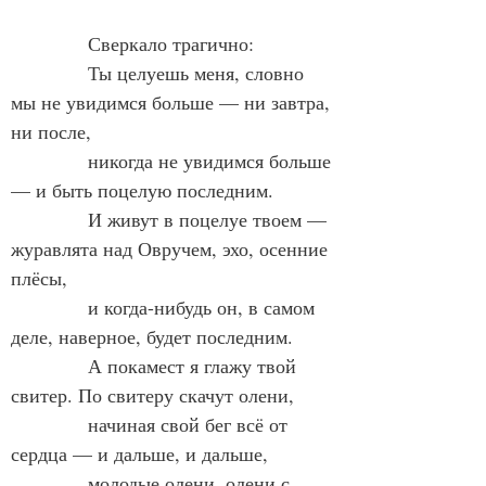
            Сверкало трагично:
            Ты целуешь меня, словно 
мы не увидимся больше — ни завтра, 
ни после,
            никогда не увидимся больше 
— и быть поцелую последним.
            И живут в поцелуе твоем — 
журавлята над Овручем, эхо, осенние 
плёсы,
            и когда-нибудь он, в самом 
деле, наверное, будет последним.
            А покамест я глажу твой 
свитер. По свитеру скачут олени,
            начиная свой бег всё от 
сердца — и дальше, и дальше,
            молодые олени, олени с 