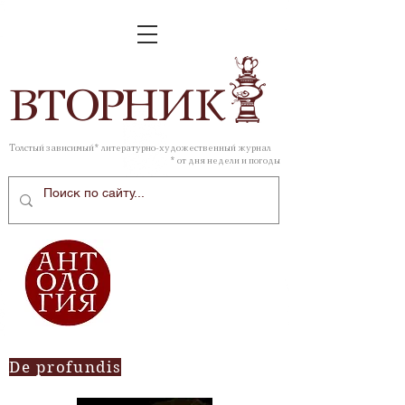
ВТОР
НИК
Толстый зависимый* литературно-художественный журнал
* от дня недели и погоды
De profundis