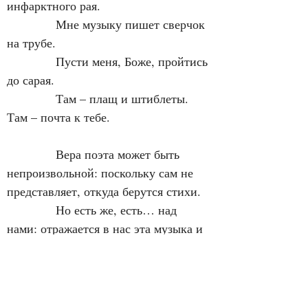
инфарктного рая.
            Мне музыку пишет сверчок 
на трубе.
            Пусти меня, Боже, пройтись 
до сарая.
            Там – плащ и штиблеты. 
Там – почта к тебе.
            Вера поэта может быть 
непроизвольной: поскольку сам не 
представляет, откуда берутся стихи.
            Но есть же, есть… над 
нами: отражается в нас эта музыка и 
до сарая, может быть, ещё удастся 
пройтись, и бабочку нового 
стихотворения поймать сачком 
момента…