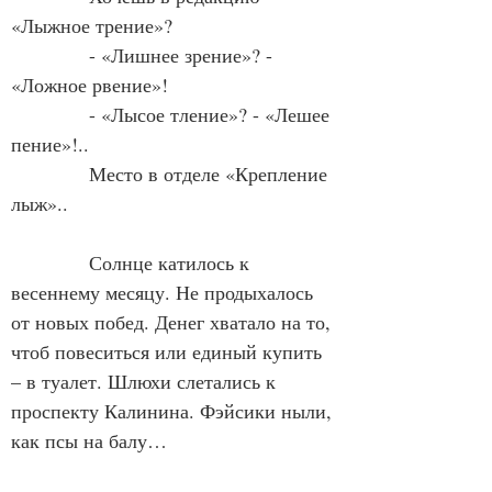
«Лыжное трение»?
            - «Лишнее зрение»? - 
«Ложное рвение»!
            - «Лысое тление»? - «Лешее 
пение»!..
            Место в отделе «Крепление 
лыж»..
            Солнце катилось к 
весеннему месяцу. Не продыхалось 
от новых побед. Денег хватало на то, 
чтоб повеситься или единый купить 
– в туалет. Шлюхи слетались к 
проспекту Калинина. Фэйсики ныли, 
как псы на балу…