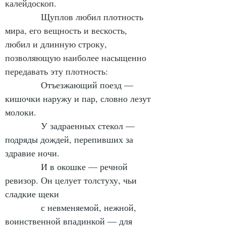
калейдоскоп.
            Щуплов любил плотность 
мира, его вещность и вескость, 
любил и длинную строку, 
позволяющую наиболее насыщенно 
передавать эту плотность:
Отъезжающий поезд — 
кишочки наружу и пар, словно лезут 
молоки.
            У задраенных стекол — 
подряды дождей, перепивших за 
здравие ночи.
            И в окошке — речной 
ревизор. Он целует толстуху, чьи 
сладкие щеки
            с невменяемой, нежной, 
воинственной впадинкой — для 