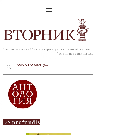
ВТОР
НИК
Толстый зависимый* литературно-художественный журнал
* от дня недели и погоды
De profundis