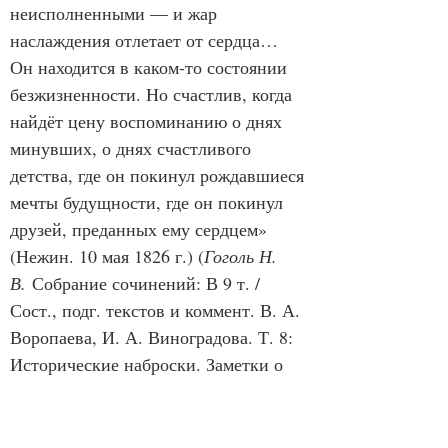
неисполненными — и жар 
наслаждения отлетает от сердца… 
Он находится в каком-то состоянии 
безжизненности. Но счастлив, когда 
найдёт цену воспоминанию о днях 
минувших, о днях счастливого 
детства, где он покинул рождавшиеся 
мечты будущности, где он покинул 
друзей, преданных ему сердцем» 
(Нежин. 10 мая 1826 г.) (
Гоголь Н. 
В.
 Собрание сочинений: В 9 т. / 
Сост., подг. текстов и коммент. В. А. 
Воропаева, И. А. Виноградова. Т. 8: 
Исторические наброски. Заметки о 
русском быте. Словари, записные 
книжки. Выписки из творений 
святых отцов. М.: Русская книга, 