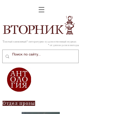
ВТОР
НИК
Толстый зависимый* литературно-художественный журнал
* от дня недели и погоды
Отдел прозы