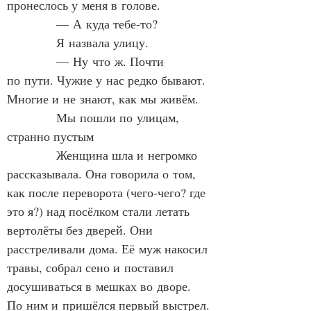
пронеслось у меня в голове.
            — А куда тебе-то?
            Я назвала улицу.
            — Ну что ж. Почти 
по пути. Чужие у нас редко бывают. 
Многие и не знают, как мы живём.
            Мы пошли по улицам, 
странно пустым
            Женщина шла и негромко 
рассказывала. Она говорила о том, 
как после переворота (чего-чего? где 
это я?) над посёлком стали летать 
вертолёты без дверей. Они 
расстреливали дома. Её муж накосил 
травы, собрал сено и поставил 
досушиваться в мешках во дворе. 
По ним и пришёлся первый выстрел.