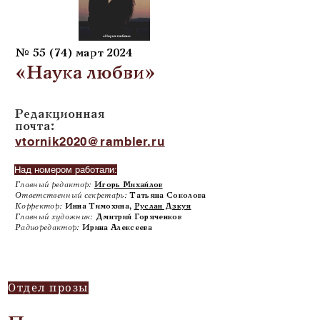
№ 55 (74) март 2024
«Наука любви»
Редакционная
почта:
vtornik2020@rambler.ru
Над номером работали:
Главный редактор:
Игорь Михайлов
Ответственный секретарь:
Татьяна Соколова
Корректор:
Инна Тимохина,
Руслан Дзкуя
Главный художник:
Дмитрий Горяченков
Радиоредактор:
Ирина Алексеева
Отдел прозы