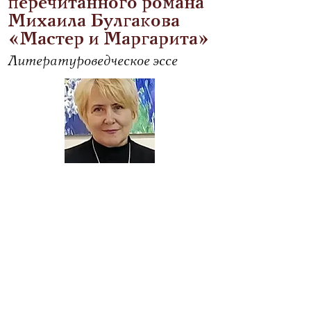
перечитанного романа
Михаила Булгакова
«Мастер и Маргарита»
Литературоведческое эссе
Людмила Волошина
Читать
De profundis
Сакральное в