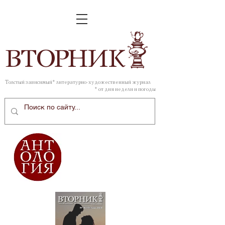
ВТОР
НИК
Толстый зависимый* литературно-художественный журнал
* от дня недели и погоды