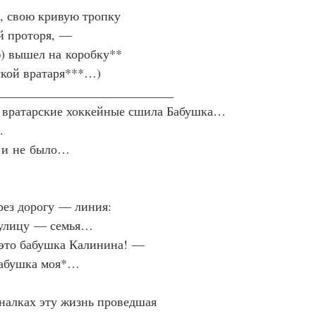
, свою кривую тропку
й проторя, —
) вышел на коробку**
ской вратаря***…)
____________________________
 вратарские хоккейные сшила Бабушка…
.
з и не было…
ез дорогу — линия:
 улицу — семья…
то бабушка Калинина! —
Бабушка моя*…
налках эту жизнь проведшая