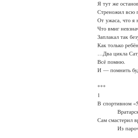
Я тут же остано
Стреножил всю 
От ужаса, что я 
Что вмиг невзн
Заплакал так бе
Как только ребё
…Два цикла Сат
Всё помню.
И — помнить б
***
1
В спортивном «
Вратарс
Сам смастерил 
Из паро