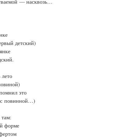
уваемой — насквозь…
янке
первый детский)
рянке
дский.
 лето
ловиной)
спомнил это
 с повинной…)
 там:
ей форме
 фертом