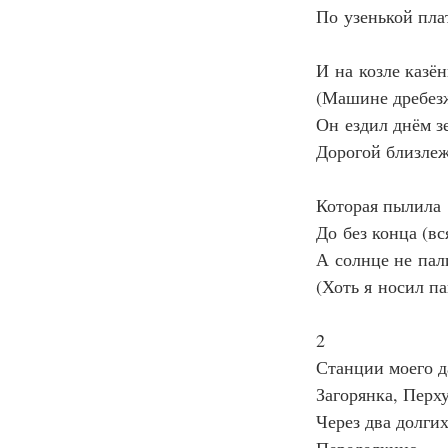
По узенькой пла
И на козле казё
(Машине дребез
Он ездил днём 
Дорогой близле
Которая пылила
До без конца (в
А солнце не пал
(Хоть я носил п
2
Станции моего д
Загорянка, Пер
Через два долги