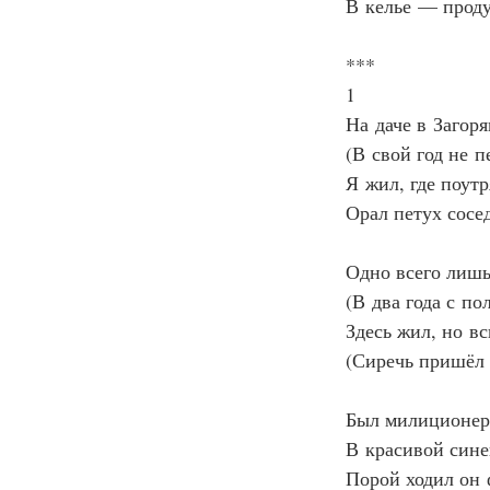
В келье — прод
***
1
На даче в Загор
(В свой год не 
Я жил, где поут
Орал петух сосе
Одно всего лишь
(В два года с по
Здесь жил, но в
(Сиречь пришёл
Был милиционер
В красивой син
Порой ходил он