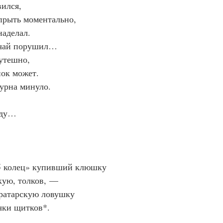
вился,
прыть моментально,
наделал.
ачай порушил…
зутешно,
нок может.
урна минуло.
уду…
5 колец» купивший клюшку
кую, толков, —
вратарскую ловушку
чки щитков*.