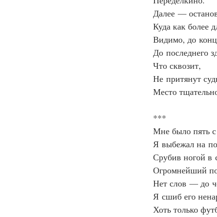
Переделкино.
Далее — останов
Куда как более д
Видимо, до конц
До последнего з
Что сквозит,
Не притянут суд
Место тщательн
***
Мне было пять с
Я выбежал на по
Срубив ногой в 
Огромнейший п
Нет слов — до ч
Я сшиб его нена
Хоть только фу