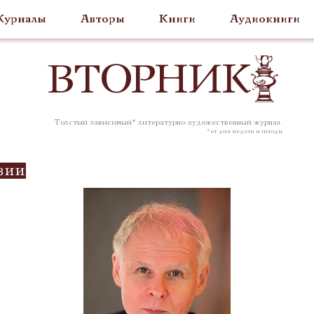
урналы
Авторы
Книги
Аудиокниги
ВТОР
НИК
Толстый зависимый* литературно-художественный журнал
* от дня недели и погоды
зии