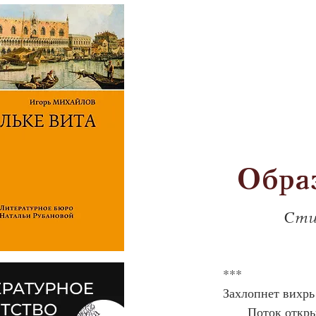
Образ
Сти
***
Захлопнет вихр
Поток откры