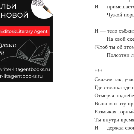
И — примешаетс
Чужой пор
И — тело съёжит
На свой ск
(Чтоб ты об это
Полсотни 
***
Скажем так, уча
Где стоянка здеш
Отмеряя поднебе
Выпало и эту п
Размыкая торный
Ты внутри время
И — держал сво