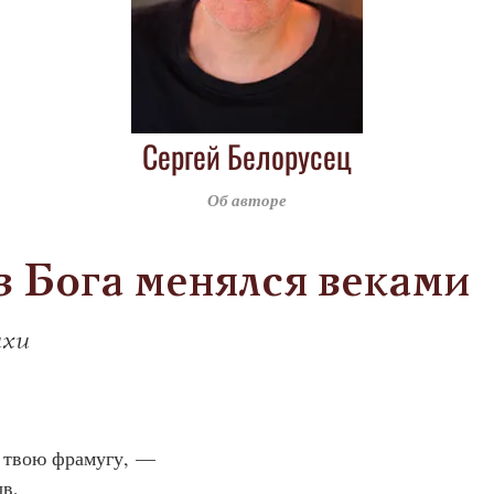
Сергей Белорусец
Об авторе
 Бога менялся веками
хи
ь твою фрамугу, —
в,