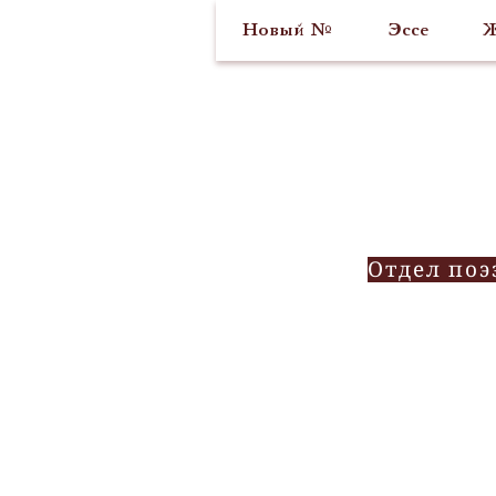
Новый №
Эссе
Ж
Отдел поэ