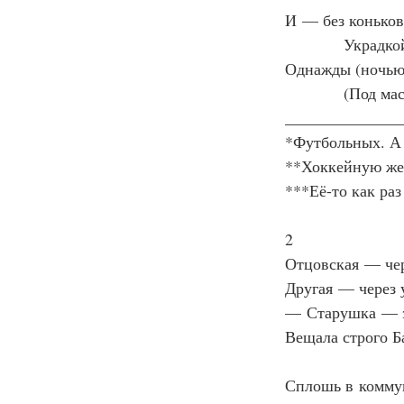
И — без коньков
Украдко
Однажды (ночью
(Под ма
______________
*Футбольных. А
**Хоккейную же
***Её-то как ра
2
Отцовская — чер
Другая — через
— Старушка — э
Вещала строго 
Сплошь в комму