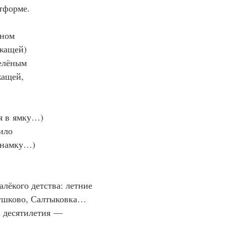
тформе.
нном
жащей)
зелёным
жащей,
ся в ямку…)
ило
анамку…)
алёкого детства: летние
хушково, Салтыковка…
х десятилетия —