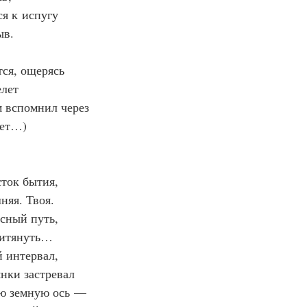
я к испугу
ыв.
ся, ощерясь
елет
м вспомнил через
лет…)
сток бытия,
няя. Твоя.
сный путь,
ритянуть…
 интервал,
нки застревал
ю земную ось —