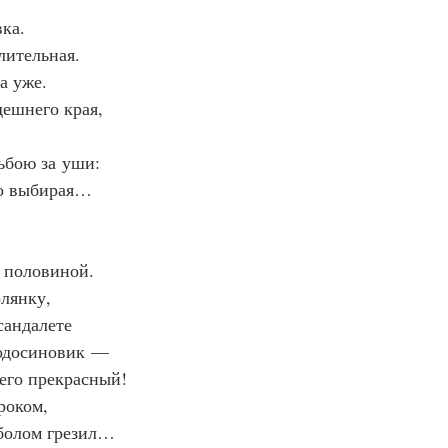
ка.
лительная.
а уже.
дешнего края,
ьбою за уши:
о выбирая…
 половиной.
лянку,
сандалете
одосиновик —
его прекрасный!
роком,
тболом грезил…