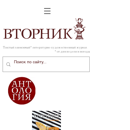
ВТОР
НИК
Толстый зависимый* литературно-художественный журнал
* от дня недели и погоды