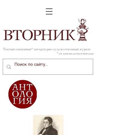
ВТОР
НИК
Толстый зависимый* литературно-художественный журнал
* от дня недели и погоды