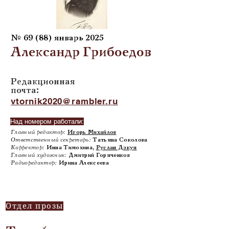
№ 69 (88) январь 2025
Александр Грибоедов
Редакционная
почта:
vtornik2020@rambler.ru
Над номером работали:
Главный редактор:
Игорь Михайлов
Ответственный секретарь:
Татьяна Соколова
Корректор:
Инна Тимохина,
Руслан Дзкуя
Главный художник:
Дмитрий Горяченков
Радиоредактор:
Ирина Алексеева
Отдел прозы