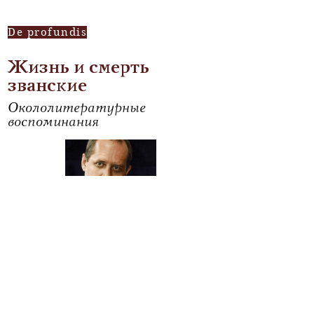
De profundis
Жизнь и смерть
званские
Окололитературные
воспоминания
Андрей Кротков
Читать