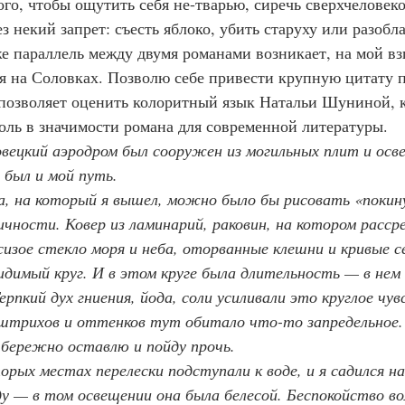
ого, чтобы ощутить себя не-тварью, сиречь сверхчеловеко
з некий запрет: съесть яблоко, убить старуху или разобла
Также параллель между двумя романами возникает, на мой вз
я на Соловках. Позволю себе привести крупную цитату п
 позволяет оценить колоритный язык Натальи Шуниной, к
ль в значимости романа для современной литературы.
ецкий аэродром был сооружен из могильных плит и осве
 был и мой путь.
рега, на который я вышел, можно было бы рисовать «поки
ичности. Ковер из ламинарий, раковин, на котором расср
сизое стекло моря и неба, оторванные клешни и кривые с
видимый круг. И в этом круге была длительность — в нем 
ерпкий дух гниения, йода, соли усиливали это круглое чу
штрихов и оттенков тут обитало что-то запредельное. 
е бережно оставлю и пойду прочь.
которых местах перелески подступали к воде, и я садился
ду — в том освещении она была белесой. Беспокойство во