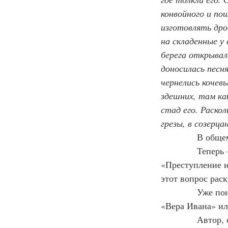
конвойного и по
изготовлять дров
на складенные у
берега открывал
доносилась песн
чернелись кочев
здешних, там ка
стад его. Раскол
грезы, в созерца
В общем
Теперь 
«Преступление и
этот вопрос рас
Уже пон
«Вера Ивана» и
            Авто