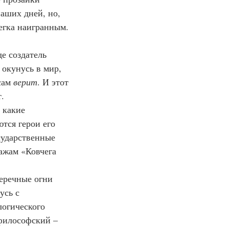
наших дней, но, 
легка наигранным. 
е создатель 
 окунусь в мир, 
сам 
верит
. И этот 
.
 какие 
тся герои его 
сударственные 
нажам «Ковчега 
меречные огни 
усь с 
огического 
философский – 