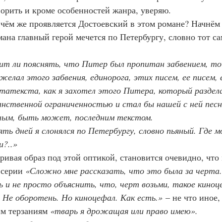
ворить и кроме особенностей жанра, уверяю.
 чём же проявляется Достоевский в этом романе? Начнём с
ана главный герой мечется по Петербургу, словно тот с
т ли пояснять, что Питер был пропитан забвением, т
 желал этого забвения, единорога, этих писем, ее писем,
атекста, как я захотел этого Питера, который разделал
анственной ограниченностью и стал бы нашей с ней песн
ным, быть может, последним текстом.
з пять дней я слонялся по Петербургу, словно пьяный. Где 
и?..»
ривая образ под этой оптикой, становится очевидно, что
серии 
«Сложно мне рассказать, что это была за черта.
ь и не просто объяснить, что, черт возьми, такое киноц
 Не оборотень. Но киноцефал. Как есть.»
 – не что иное,
м терзаниям 
«тварь я дрожащая или право имею».