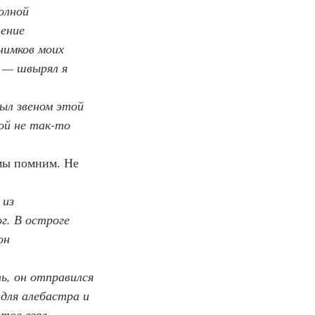
олной 
ение 
нимков моих 
» — швырял я 
был звеном этой 
ой не так-то 
мы помним. Не 
из 
г. В остроге 
он 
ь, он отправился 
 для алебастра и 
тов взял 