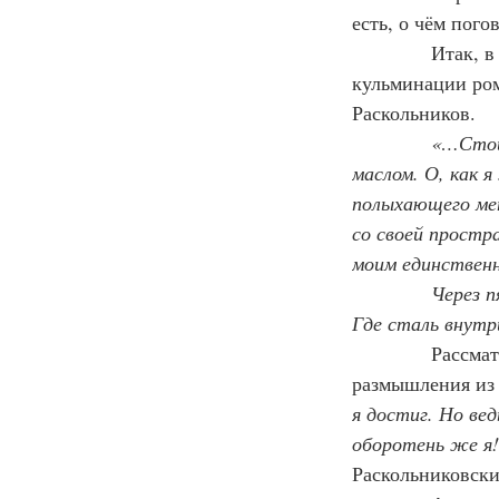
есть, о чём пого
Итак, в
кульминации ром
Раскольников.
«…Стои
маслом. О, как я
полыхающего мет
со своей простр
моим единствен
            Чере
Где сталь внутр
Рассмат
размышления из 
я достиг. Но вед
оборотень же я!
Раскольниковски