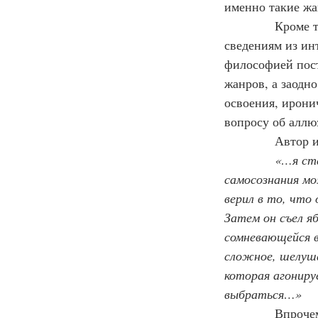
именно такие жа
            Кром
сведениям из инт
философией пост
жанров, а заодн
освоения, ирони
вопросу об аллюз
            Автор
«…я ста
самосознания мо
верил в то, что
Затем он съел яб
сомневающейся в
сложное, шелуш
которая агониру
выбраться…»
Впрочем