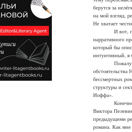
берутся за нелёг
на мой взгляд, р
Не хватает честн
            И во
нарративного про
который бы опис
интуитивный, я 
            Пожа
обстоятельства 
бессмертных ром
структуры и сект
Иоффа».
            Коне
Виктора Пелевина
предыдущими рец
романа. Как мне