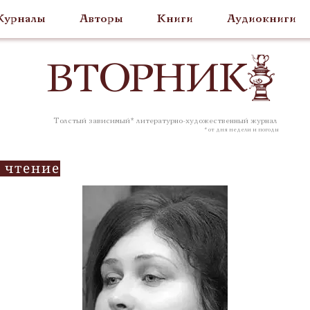
урналы
Авторы
Книги
Аудиокниги
ВТОР
НИК
Толстый зависимый* литературно-художественный журнал
* от дня недели и погоды
 чтение