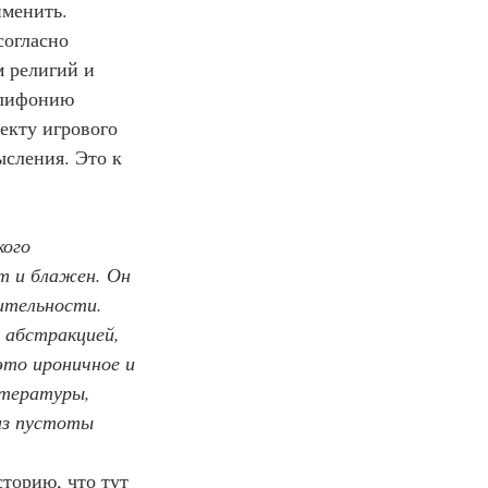
именить.
согласно 
 религий и 
олифонию 
екту игрового 
сления. Это к 
ого 
т и блажен. Он 
ительности. 
л абстракцией, 
это ироничное и 
тературы, 
из пустоты 
торию, что тут 