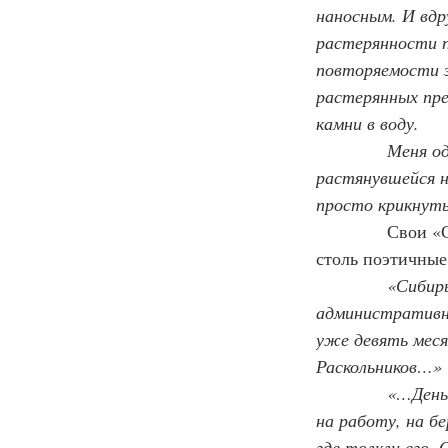
наносным. И вдру
растерянности п
повторяемости э
растерянных пре
камни в воду.
            Меня
растянувшейся н
просто крикнуть:
Свои «С
столь поэтичные,
«
Сибирь
административны
уже девять меся
Раскольников…»
            «…Де
на работу, на бе
где толкли его.