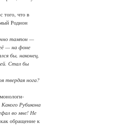
 того, что в 
амый Родион 
очно тампон — 
 её — на фоне 
ся бы, наконец, 
ей. Стал бы 
моя твердая нога? 
 монологи-
 Какого Рубикона 
ефал во мне! Не 
 как обращение к 