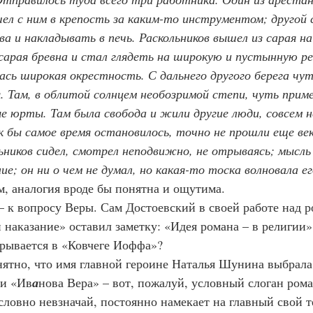
шел с ним в крепость за каким-то инструментом; другой 
а и накладывать в печь. Раскольников вышел из сарая на 
 сарая бревна и стал глядеть на широкую и пустынную ре
ась широкая окрестность. С дальнего другого берега чу
я. Там, в облитой солнцем необозримой степи, чуть при
ые юрты. Там была свобода и жили другие люди, совсем 
к бы самое время остановилось, точно не прошли еще ве
ьников сидел, смотрел неподвижно, не отрываясь; мысль 
ние; он ни о чем не думал, но какая-то тоска волновала 
, аналогия вроде бы понятна и ощутима.
– к вопросу Веры. Сам Достоевский в своей работе над 
 наказание» оставил заметку: «Идея романа – в религии»
крывается в «Ковчеге Иоффа»?
ятно, что имя главной героине Наталья Шунина выбрала
ли «Ив
а
нова Вера» – вот, пожалуй, условный слоган рома
р, словно невзначай, постоянно намекает на главный свой т