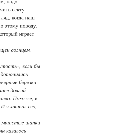
м, надо 
чить секту.
гляд, когда наш 
о этому поводу. 
оторый играет 
щен солнцем. 
нутость», если бы 
едоточились 
еверные березки 
шел долгий 
вство. Похоже, в 
И я хватал его, 
 на мшистые шапки 
лн казалось 