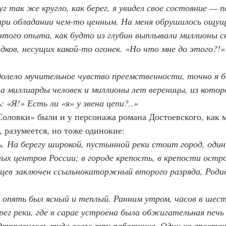
г так же кругло, как берег, я увидел свое состояние — п
ри обладании чем-то ценным. На меня обрушилось ощущ
того опыта, как будто из глубин выплывали миллионы с
дков, несущих какой-то огонек. «Но что мне до этого?!
 одолело мучительное чувство преемственности, точно я 
а миллиарды человек и миллионы лет вереницы, из котор
 «Я!» Есть ли «я» у звена цепи?..»
оловки» были и у персонажа романа Достоевского, как 
 разумеется, но тоже одинокие:
. На берегу широкой, пустынной реки стоит город, один 
х центров России; в городе крепость, в крепости остро
цев заключен ссыльнокаторжный второго разряда, Роди
нь опять был ясный и теплый. Ранним утром, часов в шест
рег реки, где в сарае устроена была обжигательная печь
 Отправилось туда всего три работника. Один из арестан