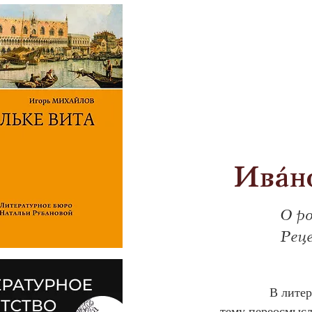
Ивáно
О р
Рец
            В ли
тему переосмысл