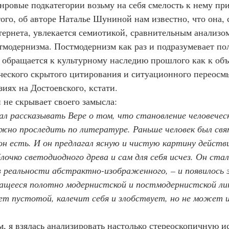
нровые подкатегории возьму на себя смелость к нему пр
е того, об авторе Наталье Шуниной нам известно, что она, 
ернета, 
увлекается семиотикой, сравнительным анализом
модернизма. Постмодернизм как раз и подразумевает п
о обращается к культурному наследию прошлого как к объ
ческого скрытого цитирования и ситуационного переосмы
иях на Достоевского, кстати.
 и не скрывает своего замысла:
л рассказывать Вере о том, что становление человеческ
жно проследить по литературе. Раньше человек был свя
 он есть. И он предлагал ясную и чистую картину действ
лочко светодиодного древа и сам для себя исчез. Он ста
 реальности абстрактно-изображенного, – и появилось 
ащееся полотно модернистской и постмодернистской ли
ет пустотой, калечит себя и злобствует, но не может 
, я взялась анализировать настолько стереоскопичную ис