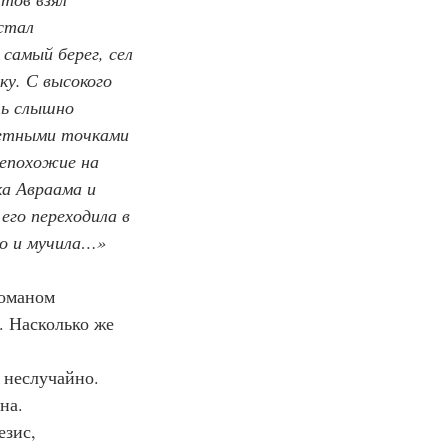
стал 
самый берег, сел 
ку. С высокого 
ть слышно 
метными точками 
непохожие на 
ка Авраама и 
его переходила в 
его и мучила…»
романом 
. Насколько же 
 неслучайно. 
на.
езис, 