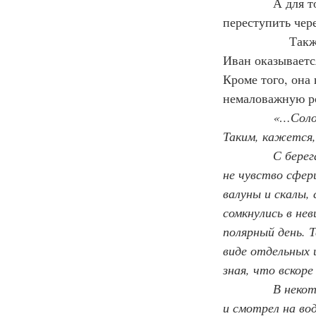
А для т
переступить чере
                
Иван оказываетс
Кроме того, она
немаловажную ро
«…Солов
Таким, кажется,
            С бе
не чувство сфер
валуны и скалы, 
сомкнулись в не
полярный день. Т
виде отдельных 
зная, что вскор
            В не
и смотрел на во