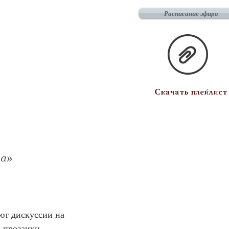
Расписание эфира
Скачать плейлист
а»
ают дискуссии на 
 прозаики 