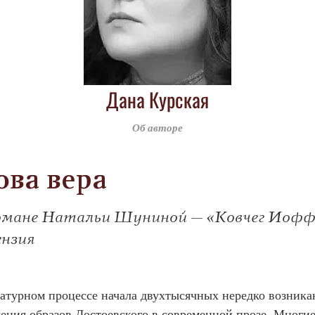
Дана Курская
Об авторе
ва вера
омане Натальи Шуниной – «Ковчег Иофф
ензия
тературном процессе начала двухтысячных нередко возник
ения образов Достоевского в современной прозе. Многие