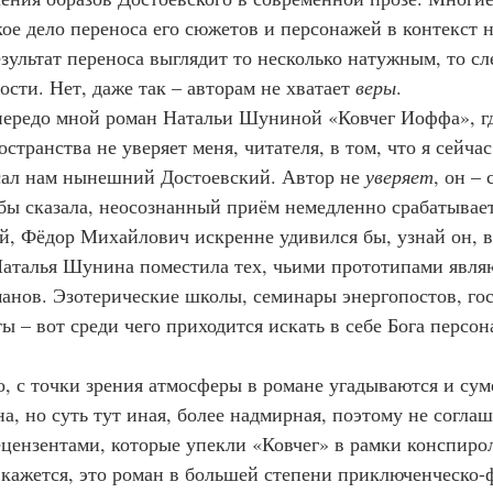
кое дело переноса его сюжетов и персонажей в контекст 
езультат переноса выглядит то несколько натужным, то с
ости. Нет, даже так – авторам не хватает 
веры
.
т, передо мной роман Натальи Шуниной «Ковчег Иоффа», гд
странства не уверяет меня, читателя, в том, что я сейчас
ал нам нынешний Достоевский. Автор не 
уверяет
, он – 
бы сказала, неосознанный приём немедленно срабатывает
луй, Фёдор Михайлович искренне удивился бы, узнай он, в
Наталья Шунина поместила тех, чьими прототипами являю
анов. Эзотерические школы, семинары энергопостов, го
ы – вот среди чего приходится искать в себе Бога персо
чно, с точки зрения атмосферы в романе угадываются и су
, но суть тут иная, более надмирная, поэтому не соглаш
ензентами, которые упекли «Ковчег» в рамки конспирол
 кажется, это роман в большей степени приключенческо-