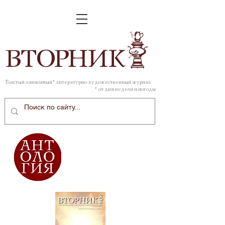
ВТОР
НИК
Толстый зависимый* литературно-художественный журнал
* от дня недели и погоды