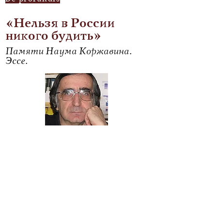
«Нельзя в России
никого будить»
Памяти Наума Коржавина.
Эссе.
Геннадий Евграфов
Читать
По волнам моей памяти