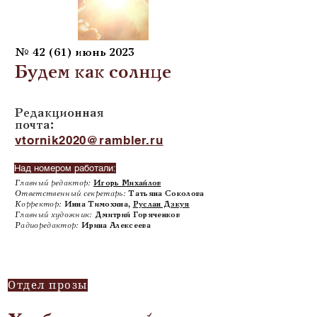
№ 42 (61) июнь 2023
Будем как солнце
Редакционная
почта:
vtornik2020@rambler.ru
Над номером работали:
Главный редактор:
Игорь Михайлов
Ответственный секретарь:
Татьяна Соколова
Корректор:
Инна Тимохина,
Руслан Дзкуя
Главный художник:
Дмитрий Горяченков
Радиоредактор:
Ирина Алексеева
Отдел прозы