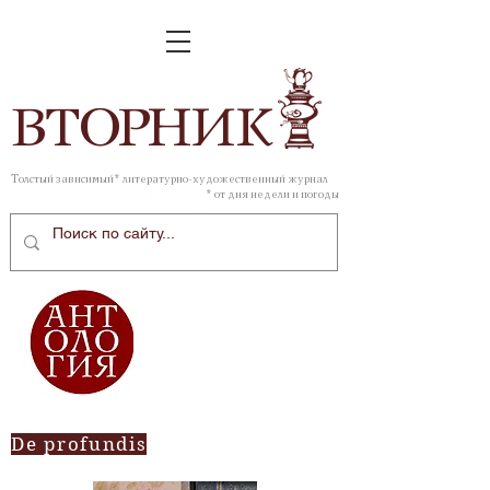
ВТОР
НИК
Толстый зависимый* литературно-художественный журнал
* от дня недели и погоды
De profundis