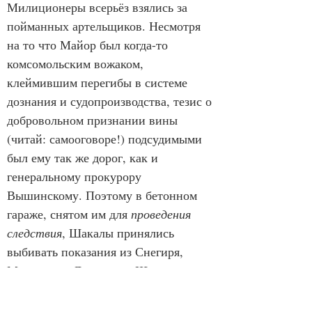
Милиционеры всерьёз взялись за 
пойманных артельщиков. Несмотря 
на то что Майор был когда-то 
комсомольским вожаком, 
клеймившим перегибы в системе 
дознания и судопроизводства, тезис о 
добровольном признании вины 
(читай: самооговоре!) подсудимыми 
был ему так же дорог, как и 
генеральному прокурору 
Вышинскому. Поэтому в бетонном 
гараже, снятом им для 
проведения 
следствия
, Шакалы принялись 
выбивать показания из Снегиря, 
Матросика, Львовны и Шпиля. 
Следствие интересовал только один 
вопрос: где могут скрываться Верка и 