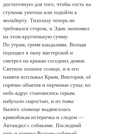
достаточную для того, чтобы сесть на 
стульчак унитаза или подойти к 
мольберту. Тихолазу теперь не 
требовался сторож, и Эдик экономил 
на этом кругленькую сумму.
По утрам, гремя кандалами, Володя 
подходил к окну мастерской и 
смотрел на крыши соседних домов. 
Светило осеннее солнце, и в его 
памяти всплывал Крым, Виктория, её 
горячие объятия и перченые супы; но 
небо вдруг становилось серым, 
набухало сыростью, и из тьмы 
былого зловеще выдвигалась 
кривобокая истеричка и следом — 
Автандил с собаками. Последний 
хоть и кормил Володю собачьей 