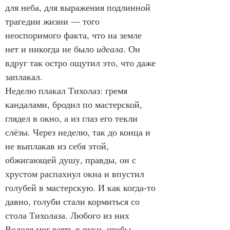
для неба, для выражения подлинной 
трагедии жизни — того 
неоспоримого факта, что на земле 
нет и никогда не было 
идеала
. Он 
вдруг так остро ощутил это, что даже 
заплакал.
Неделю плакал Тихолаз: гремя 
кандалами, бродил по мастерской, 
глядел в окно, а из глаз его текли 
слёзы. Через неделю, так до конца и 
не выплакав из себя этой, 
обжигающей душу, правды, он с 
хрустом распахнул окна и впустил 
голубей в мастерскую. И как когда-то 
давно, голуби стали кормиться со 
стола Тихолаза. Любого из них 
Володя мог взять в руки, чтобы 