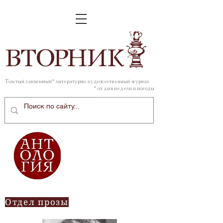
ВТОР
НИК
Толстый зависимый* литературно-художественный журнал
* от дня недели и погоды
Отдел прозы