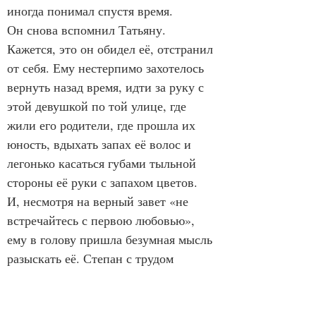
иногда понимал спустя время.
Он снова вспомнил Татьяну. 
Кажется, это он обидел её, отстранил 
от себя. Ему нестерпимо захотелось 
вернуть назад время, идти за руку с 
этой девушкой по той улице, где 
жили его родители, где прошла их 
юность, вдыхать запах её волос и 
легонько касаться губами тыльной 
стороны её руки с запахом цветов.
И, несмотря на верный завет «не 
встречайтесь с первою любовью», 
ему в голову пришла безумная мысль 
разыскать её. Степан с трудом 
поднялся, медленно оделся. Отчего 
он не подумал, что она может быть 
замужем, что у неё, возможно, трое 