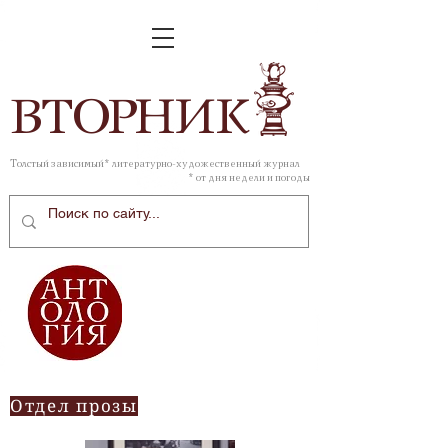
ВТОР
НИК
Толстый зависимый* литературно-художественный журнал
* от дня недели и погоды
Отдел прозы