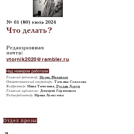
№ 61 (80) июль 2024
Что делать?
Редакционная
почта:
vtornik2020@rambler.ru
Над номером работали:
Главный редактор:
Игорь Михайлов
Ответственный секретарь:
Татьяна Соколова
Корректор:
Инна Тимохина,
Руслан Дзкуя
Главный художник:
Дмитрий Горяченков
Радиоредактор:
Ирина Алексеева
Отдел прозы