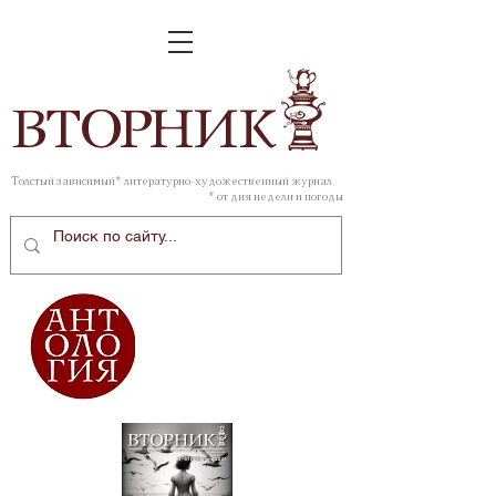
ВТОР
НИК
Толстый зависимый* литературно-художественный журнал
* от дня недели и погоды