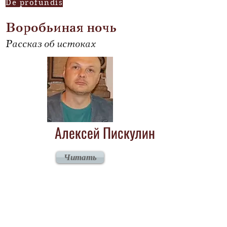
De profundis
Воробьиная ночь
Рассказ об истоках
Алексей Пискулин
Читать
Пес и кот
Vive valegue!