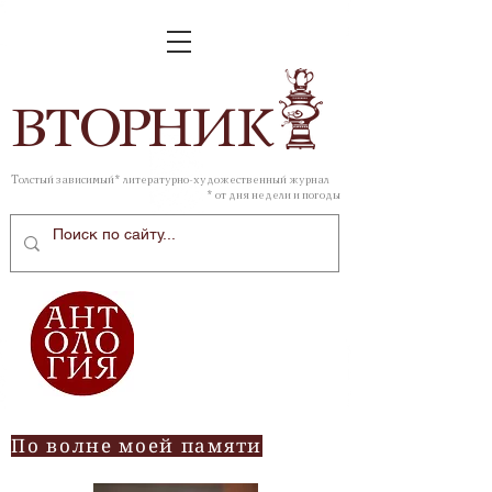
ВТОР
НИК
Толстый зависимый* литературно-художественный журнал
* от дня недели и погоды
По волне моей памяти