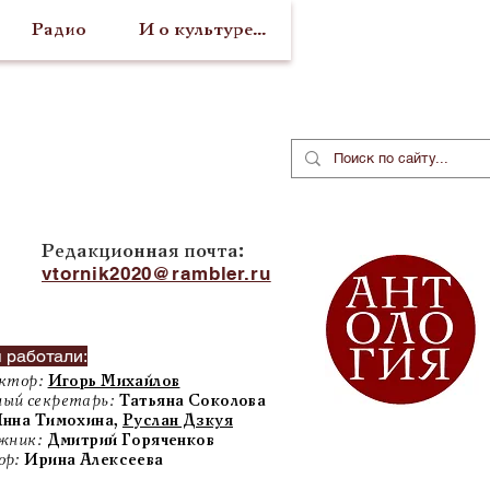
Радио
И о культуре...
Редакционная почта:
vtornik2020@rambler.ru
 работали:
ктор:
Игорь Михайлов
ый секретарь:
Татьяна Соколова
нна Тимохина,
Руслан Дзкуя
жник:
Дмитрий Горяченков
ор:
Ирина Алексеева