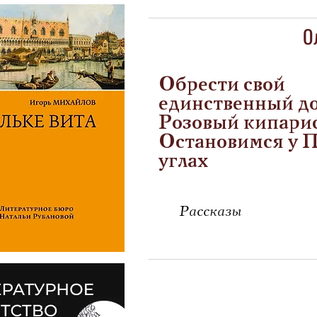
О
Обрести свой
единственный д
Розовый кипарис
Остановимся у 
углах
Рассказы