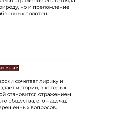
олько отражение его взгляда
рироду, но и преломление
абвенных полотен.
чтение
ерски сочетает лирику и
здает истории, в которых
ой становится отражением
го общества, его надежд,
нерешённых вопросов.