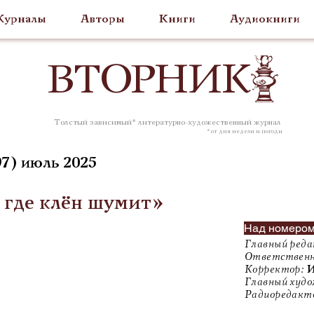
урналы
Авторы
Книги
Аудиокниги
ВТОР
НИК
Толстый зависимый* литературно-художественный журнал
* от дня недели и погоды
7) июль 2025
 где клён шумит»
Над номером
Главный реда
Ответственн
Корректор:
И
Главный худо
Радиоредакт