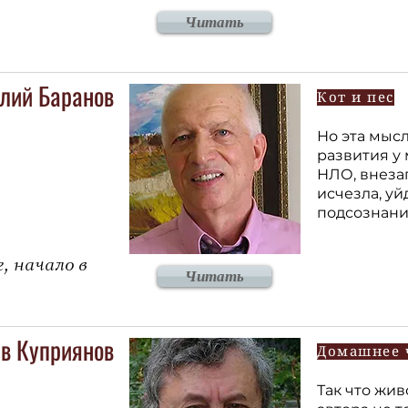
Читать
лий Баранов
Кот и пес
Но эта мыс
развития у 
НЛО, внеза
исчезла, уй
подсознан
, начало в
Читать
в Куприянов
Домашнее 
Так что жи