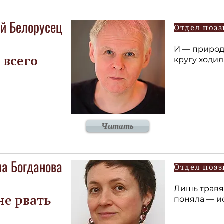
ей Белорусец
Отдел поэз
И — природа
кругу ходил
 всего
Читать
на Богданова
Отдел поэз
Лишь травян
поняла — и
не рвать