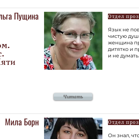
льга Пущина
Отдел про
Язык не по
чистую душ
женщина пр
ом.
дитятко и п
.
и не думать
Пяти
Читать
Мила Борн
Отдел про
Он знал, чт