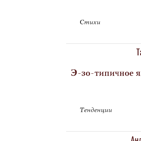
Стихи
Т
Э-зо-типичное 
Тенденции
Ан