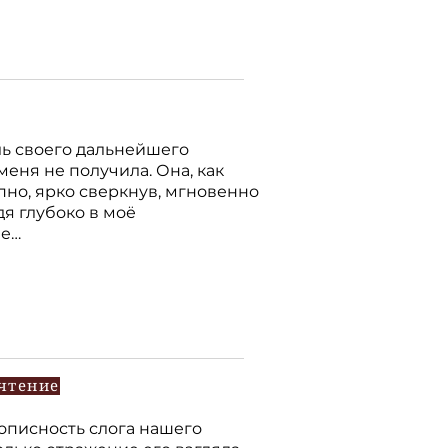
ль своего дальнейшего
меня не получила. Она, как
пно, ярко сверкнув, мгновенно
дя глубоко в моё
ие…
чтение
вописность слога нашего