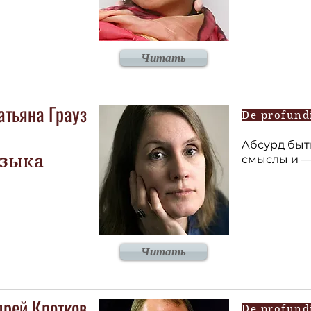
Читать
атьяна Грауз
De profund
Абсурд быт
смыслы и — р 
языка
Читать
дрей Кротков
De profund