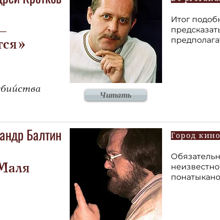
Итог подоб
предсказат
 –
предполага
тся»
убийства
Читать
андр Балтин
Город кин
Обязательн
неизвестно
Маля
понатыкано