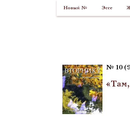
Новый №
Эссе
Ж
№ 10 (9
«Там,