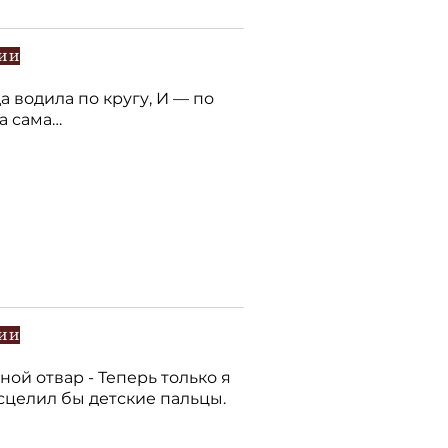
ии
 водила по кругу, И — по
а сама…
ии
ой отвар - Теперь только я
сцелил бы детские пальцы.