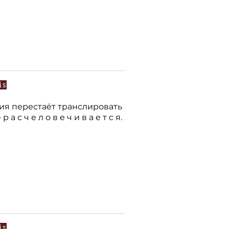
is
ия перестаёт транслировать
а с ч е л о в е ч и в а е т с я.
is