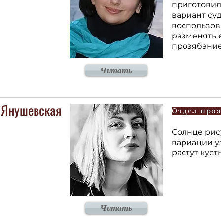
приготовила
вариант су
воспользова
разменять 
прозябание
Читать
 Янушевская
Отдел про
Солнце рис
вариации уз
растут куст
Читать