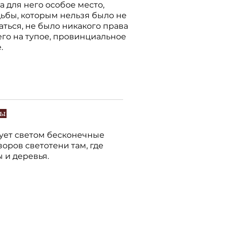
 для него особое место,
дьбы, которым нельзя было не
ться, не было никакого права
его на тупое, провинциальное
.
зы
ует светом бесконечные
оров светотени там, где
ы и деревья.