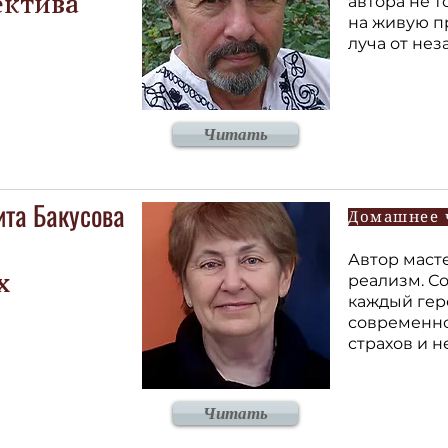
автора не т
ектива
на живую п
луча от нез
Читать
та Бакусова
Домашнее 
Автор маст
реализм. Со
х
каждый гер
современно
страхов и 
Читать