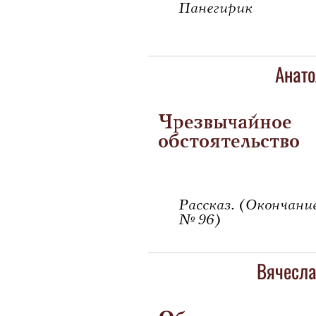
Панегирик
Анато
Чрезвычайное
обстоятельство
Рассказ. (Окончание
№ 96)
Вячесла