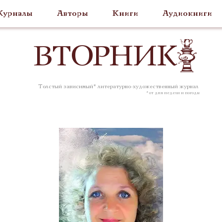
урналы
Авторы
Книги
Аудиокниги
ВТОР
НИК
Толстый зависимый* литературно-художественный журнал
* от дня недели и погоды