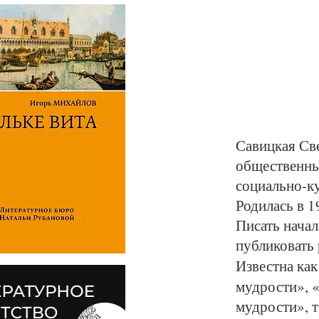
Савицкая Све
общественны
социально-к
Родилась в 
Писать начал
публиковать 
Известна как
мудрости», 
мудрости», т