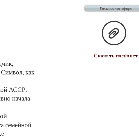
Расписание эфира
Скачать плейлист
дчик,
«Символ, как
кой АССР.
ивно начала
кой
га семейной
же