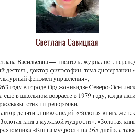
Светлана Савицкая
тлана Васильевна — писатель, журналист, перево
й деятель, доктор философии, тема диссертации 
ультурный феномен управления»,
1963 году в городе Орджоникидзе Северо-Осетинс
а ещё в школьном возрасте в 1979 году, когда акт
рассказы, стихи и репортажи.
«
 автор девяти энциклопедий
Золотая книга женс
«Золотая книга мужской мудрости», «Золотая кни
рехтомника «Книга мудрости на 365 дней», а так