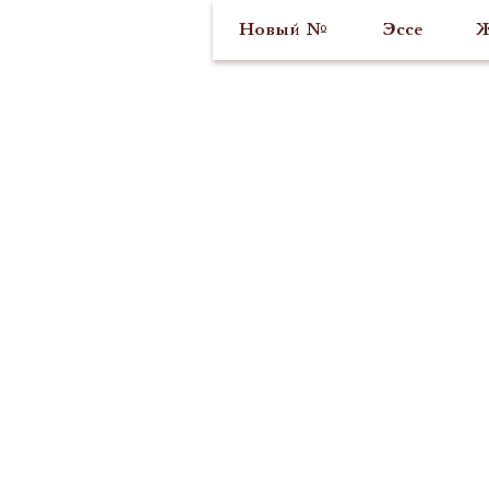
Новый №
Эссе
Ж