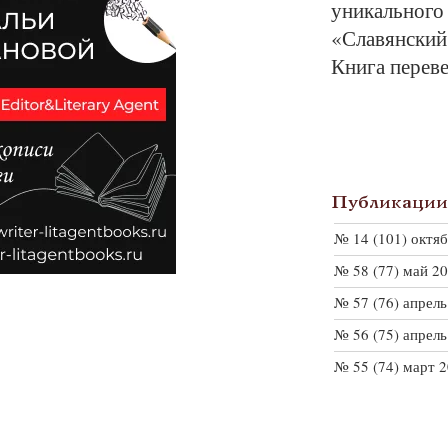
уникального
«Славянский
Книга переве
Публикации 
№ 14 (101) октя
№ 58 (77) май 2
№ 57 (76) апрель
№ 56 (75) апрель
№ 55 (74) март 