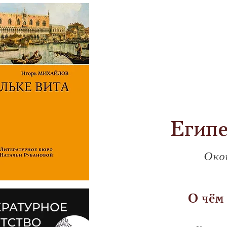
Егип
Окон
         О 