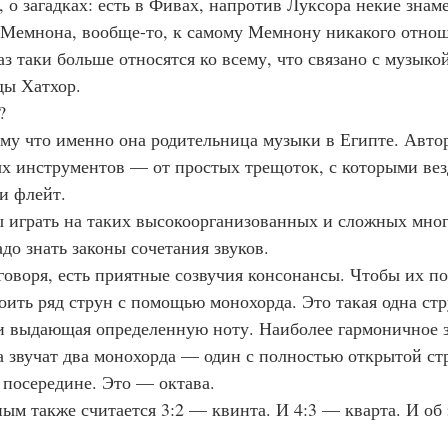
ову, о загадках: есть в Фивах, напротив Луксора некие зн
 Мемнона, вообще-то, к самому Мемнону никакого отно
к раз таки больше относятся ко всему, что связано с музыко
ды Хатхор.
?
отому что именно она родительница музыки в Египте. Автор
х инструментов — от простых трещоток, с которыми вез
и флейт.
тобы играть на таких высокоорганизованных и сложных мно
до знать законы сочетания звуков.
е говоря, есть приятные созвучия консонансы. Чтобы их по
оить ряд струн с помощью монохорда. Это такая одна стр
и выдающая определенную ноту. Наиболее гармоничное з
да звучат два монохорда — один с полностью открытой стр
 посередине. Это — октава.
учным также считается 3:2 — квинта. И 4:3 — кварта. И об