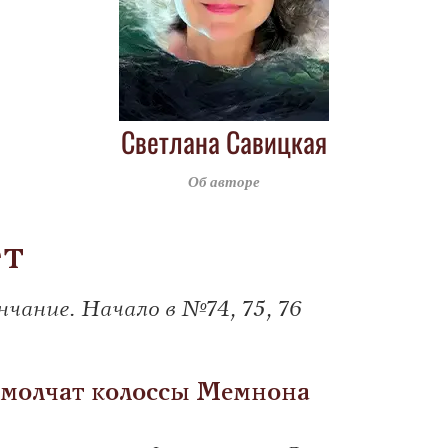
Светлана Савицкая
Об авторе
ет
чание. Начало в №74, 75, 76
чём молчат колоссы Мемнона