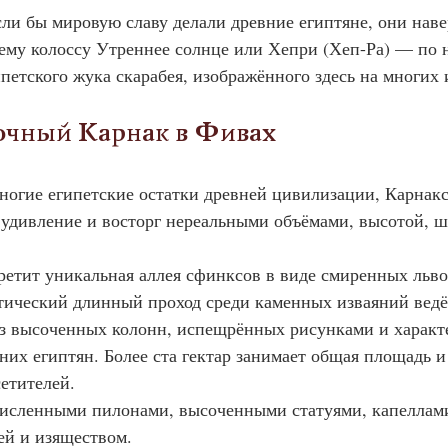
, если бы мировую славу делали древние египтяне, они нав
ему колоссу Утреннее солнце или Хепри (Хеп-Ра) — по 
ипетского жука скарабея, изображённого здесь на многих
гадочный Карнак в Фивах
и многие египетские остатки древней цивилизации, Карнак
удивление и восторг нереальными объёмами, высотой, ш
встретит уникальная аллея сфинксов в виде смиренных льво
тический длинный проход среди каменных изваяний ведёт
з высоченных колонн, испещрённых рисунками и характ
них египтян. Более ста гектар занимает общая площадь и
етителей.
гочисленными пилонами, высоченными статуями, капеллам
ей и изяществом.