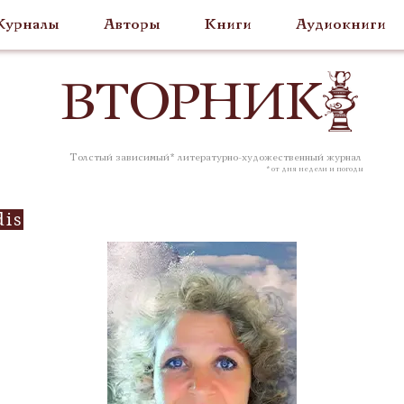
урналы
Авторы
Книги
Аудиокниги
ВТОР
НИК
Толстый зависимый* литературно-художественный журнал
* от дня недели и погоды
dis