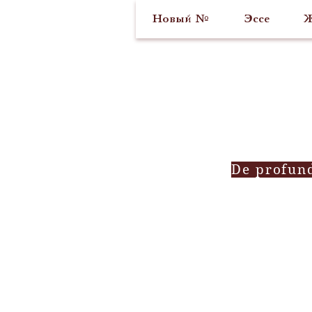
Новый №
Эссе
Ж
De profun