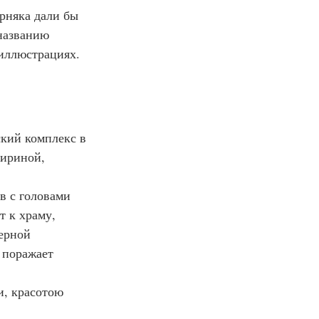
ерняка дали бы 
названию 
 иллюстрациях.
ский комплекс в 
ириной, 
в с головами 
 к храму, 
ерной 
 поражает 
и, красотою 