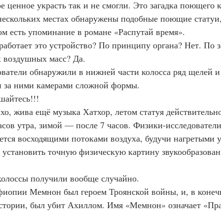
амое ценное украсть так и не смогли. Это загадка поющего 
нескольких местах обнаружены подобные поющие статуи, 
ом есть упоминание в романе «Распутай время».
же работает это устройство? По принципу органа? Нет. По
 воздушных масс? Да.
едователи обнаружили в нижней части колосса ряд щелей и
 за ними камерами сложной формы.
ушайтесь!!!
-тихо, жива ещё музыка Хатхор, летом статуя действительн
асов утра, зимой — после 7 часов. Физики-исследователи
ется восходящими потоками воздуха, будучи нагретыми 
 установить точную физическую картину звукообразован
а колоссы получили вообще случайно.
 Эфиопии Мемнон был героем Троянской войны, и, в конечн
стории, был убит Ахиллом. Имя «Мемнон» означает «Пра