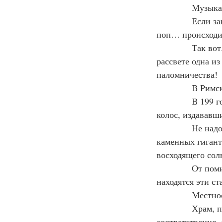
            Музы
            Если
поп… происходи
            Так 
рассвете одна и
паломничества!
            В Ри
            В 19
колос, издававши
            Не н
каменных гиганто
восходящего сол
            От п
находятся эти ст
            Мест
            Храм
соответственно,