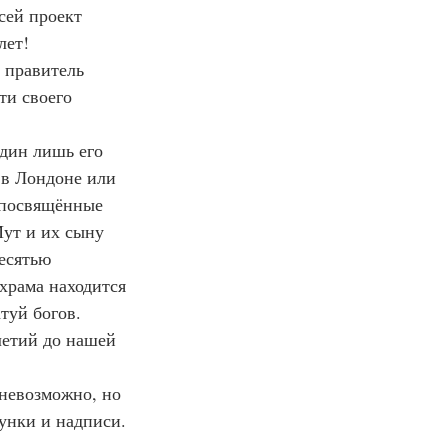
сей проект 
лет!
й правитель 
ти своего 
один лишь его 
 в Лондоне или 
 посвящённые 
ут и их сыну 
есятью 
храма находится 
туй богов.
елетий до нашей 
 невозможно, но 
унки и надписи.