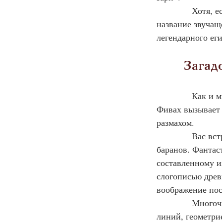
            Хотя
название звучащ
легендарного ег
         За
            Как 
Фивах вызывает 
размахом.
            Вас 
баранов. Фантас
составленному и
слогописью древ
воображение пос
            Мно
линий, геометри