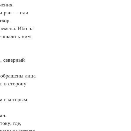
чения.
ли рэп — или 
тхор.
ремена. Ибо на 
вершали к ним 
е, северный 
у обращены лица 
, в сторону 
ом с которым 
ан.
оку, где, 
нами на четыре 