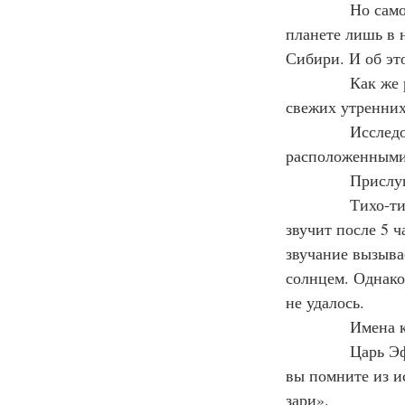
            Но с
планете лишь в 
Сибири. И об эт
            Как 
свежих утренних
            Иссл
расположенными
            Присл
            Тихо
звучит после 5 ч
звучание вызыва
солнцем. Однако
не удалось.
            Имен
            Царь
вы помните из и
зари».