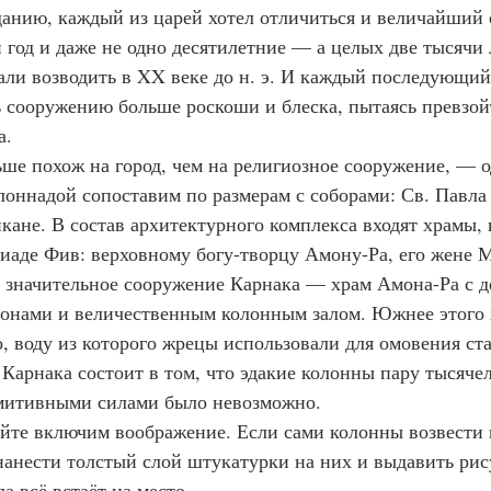
реданию, каждый из царей хотел отличиться и величайший 
 год и даже не одно десятилетние — а целых две тысячи 
начали возводить в XX веке до н. э. И каждый последующи
ь сооружению больше роскоши и блеска, пытаясь превзой
а.
ольше похож на город, чем на религиозное сооружение, — 
олоннадой сопоставим по размерам с соборами: Св. Павла
икане. В состав архитектурного комплекса входят храмы,
иаде Фив: верховному богу-творцу Амону-Ра, его жене М
 значительное сооружение Карнака — храм Амона-Ра с д
онами и величественным колонным залом. Южнее этого 
, воду из которого жрецы использовали для омовения ста
дка Карнака состоит в том, что эдакие колонны пару тысяч
имитивными силами было невозможно.
авайте включим воображение. Если сами колонны возвести
нанести толстый слой штукатурки на них и выдавить рис
гда всё встаёт на место.