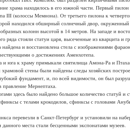
дание храма находилось в его южной части. Первый пилон
а III (колоссы Мемнона). От третьего пилона к четверто
торой находился обширный солнечный двор, окруженный
образных колонн высотой в 14 метров. На западе и вост
го ряда стояли статуи царя, высеченные из кварцита и г
а найдена и восстановлена стела с изображениями фарао
овествующими о достижениях Аменхотепа.
вера и юга к храму примыкали святилища Амона-Ра и Птах
 храмовой стены были найдены следы хозяйских построек,
лубокий фундамент, и, по всей видимости, он был разру
в правление Мернептаха.
ологами здесь было найдено большое количество статуй и с
сфинксы с телами крокодилов, сфинксы с головами Ануби
сфинкса перевезли в Санкт-Петербург и установили на на
дки данного места стали бесценными экспонатами музеев.