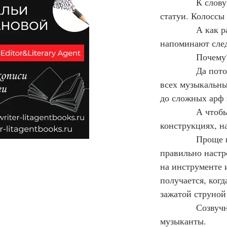
            К сл
статуи. Колоссы
            А ка
напоминают сле
            Почему
            Да п
всех музыкальны
до сложных арф 
            А ч
конструкциях, на
            Прощ
правильно настр
на инструменте 
получается, ког
зажатой струной
            Созв
музыканты.