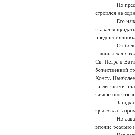
            По п
строился не один
            Его 
старался придат
предшественник
            Он б
главный зал с к
Св. Петра в Ват
божественной тр
Хонсу. Наиболее
гигантскими пил
Священное озеро
            Зага
эры создать пр
            Но д
вполне реально 
            Вот то