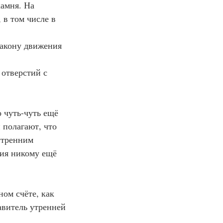
камня. На 
в том числе в 
 закону движения 
 отверстий с 
о чуть-чуть ещё 
 полагают, что 
утренним 
ия никому ещё 
ом счёте, как 
витель утренней 