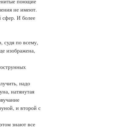
аменитые поющие 
шения не имеют.
й сфер. И более 
, судя по всему, 
де изображена, 
гострунных 
лучить, надо 
уна, натянутая 
вучание 
уной, и второй с 
 этом знают все 