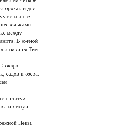
 сторожили две 
му вела аллея 
 несколькими 
оке между 
ранита. В южной 
на и царицы Тии 
а-Сокара-
 садов и озера. 
шен 
тел: статуи 
са и статуи 
бережной Невы.