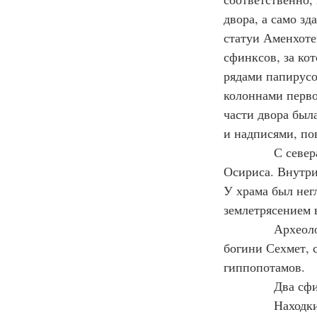
двора, а само з
статуи Аменхотеп
сфинксов, за ко
рядами папирусо
колоннами перво
части двора был
и надписями, п
            С се
Осириса. Внутри
У храма был нег
землетрясением 
            Архе
богини Сехмет, 
гиппопотамов.
            Два 
            Нахо