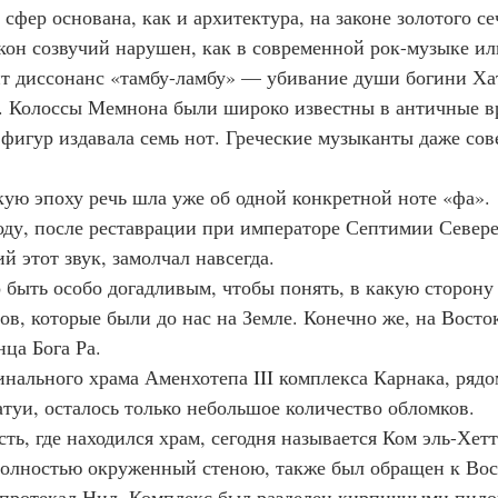
ка сфер основана, как и архитектура, на законе золотого се
 закон созвучий нарушен, как в современной рок-музыке и
т диссонанс «тамбу-ламбу» — убивание души богини Ха
вот. Колоссы Мемнона были широко известны в античные в
з фигур издавала семь нот. Греческие музыканты даже со
мскую эпоху речь шла уже об одной конкретной ноте «фа».
9 году, после реставрации при императоре Септимии Север
й этот звук, замолчал навсегда.
адо быть особо догадливым, чтобы понять, в какую сторон
в, которые были до нас на Земле. Конечно же, на Восток
нца Бога Ра.
оминального храма Аменхотепа III комплекса Карнака, ряд
атуи, осталось только небольшое количество обломков.
ность, где находился храм, сегодня называется Ком эль-Хетт
, полностью окруженный стеною, также был обращен к Вост
 протекал Нил. Комплекс был разделен кирпичными пило