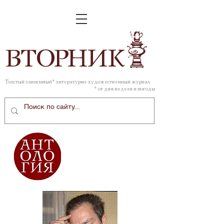
ВТОР
НИК
Толстый зависимый* литературно-художественный журнал
* от дня недели и погоды