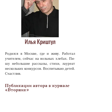
Илья Криштул
Ро­дил­ся в Моск­ве, где и жи­ву. Ра­бо­тал
учи­те­лем, сей­час на воль­ных хле­бах. Пи­
шу не­боль­шие рас­ска­зы, сти­хи, ла­у­ре­ат
не­сколь­ких кон­кур­сов. Вос­пи­ты­ваю де­тей.
Счаст­лив.
Публикации автора в журнале
«Вторник»
№ 3 (90) февраль 2025
Витрина. Вагон. Будем праздновать? Будем