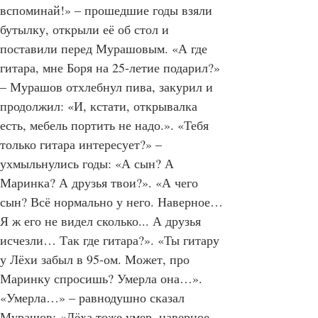
родители умерли… Давай, давай, 
вспоминай!» – прошедшие годы взяли 
бутылку, открыли её об стол и 
поставили перед Мурашовым. «А где 
гитара, мне Боря на 25-летие подарил?» 
– Мурашов отхлебнул пива, закурил и 
продолжил: «И, кстати, открывалка 
есть, мебель портить не надо.». «Тебя 
только гитара интересует?» – 
ухмыльнулись годы: «А сын? А 
Маринка? А друзья твои?». «А чего 
сын? Всё нормально у него. Наверное… 
Я ж его не видел сколько... А друзья 
исчезли… Так где гитара?». «Ты гитару 
у Лёхи забыл в 95-ом. Может, про 
Маринку спросишь? Умерла она…». 
«Умерла…» – равнодушно сказал 