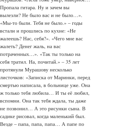
Мурашов: «Лёха тоже умер, наверное… 
Пропала гитара. Ну и зачем вы 
вылезли? Не было вас и не было…». 
«Мы-то были. Тебя не было.» – годы 
встали и прошлись по кухне: «Не 
жалеешь? Нас, себя?». «Чего мне вас 
жалеть? Денег жаль, на вас 
потраченных…». «Так ты только на 
себя тратил. На, почитай.» – 35 лет 
протянули Мурашову несколько 
листочков: «Записка от Маринки, перед 
смертью написала, в больнице уже. Она 
ж только тебя любила… И ты её любил, 
вспомни. Она так тебя ждала, ты даже 
не позвонил… А это рисунки сына. В 
садике рисовал, когда маленький был. 