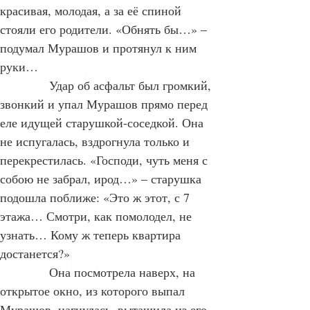
темноты на него смотрела Маринка, 
красивая, молодая, а за её спиной 
стояли его родители. «Обнять бы…» – 
подумал Мурашов и протянул к ним 
руки…
            Удар об асфальт был громкий, 
звонкий и упал Мурашов прямо перед 
еле идущей старушкой-соседкой. Она 
не испугалась, вздрогнула только и 
перекрестилась. «Господи, чуть меня с 
собою не забрал, ирод…» – старушка 
подошла поближе: «Это ж этот, с 7 
этажа… Смотри, как помолодел, не 
узнать… Кому ж теперь квартира 
достанется?»
            Она посмотрела наверх, на 
открытое окно, из которого выпал 