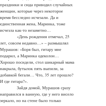
возвратился, здесь он праздновал все 
праздники и сюда приводил случайных 
женщин, которые через некоторое 
время бесследно исчезали. Да и 
единственная жена, Маринка, тоже 
исчезла как-то незаметно…
            «День рождения отмечал, 25 
лет, совсем недавно…» – размышлял 
Мурашов: «Боря был, гитару мне 
подарил, а Маринка одеколон… 
Хорошо посидели, стол шикарный мама 
накрыла, бутылок пять выпили, за 
добавкой бегали… Что, 35 лет прошло? 
И где гитара?».
            Зайдя домой, Мурашов сразу 
направился в ванную, где у него висело 
зеркало, но на стене было только 