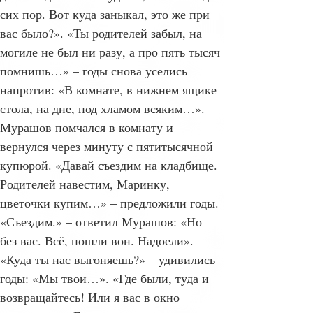
два назад заныкал куда-то, не нашёл до 
сих пор. Вот куда заныкал, это же при 
вас было?». «Ты родителей забыл, на 
могиле не был ни разу, а про пять тысяч 
помнишь…» – годы снова уселись 
напротив: «В комнате, в нижнем ящике 
стола, на дне, под хламом всяким…». 
Мурашов помчался в комнату и 
вернулся через минуту с пятитысячной 
купюрой. «Давай съездим на кладбище. 
Родителей навестим, Маринку, 
цветочки купим…» – предложили годы. 
«Съездим.» – ответил Мурашов: «Но 
без вас. Всё, пошли вон. Надоели». 
«Куда ты нас выгоняешь?» – удивились 
годы: «Мы твои…». «Где были, туда и 
возвращайтесь! Или я вас в окно 