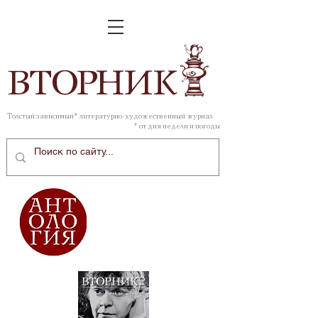
ВТОР
НИК
Толстый зависимый* литературно-художественный журнал
* от дня недели и погоды