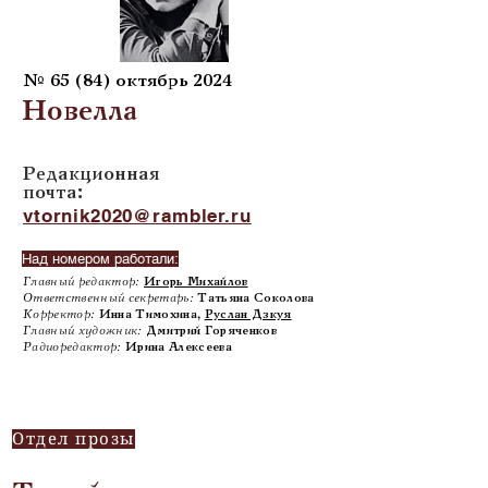
№ 65 (84) октябрь 2024
Новелла
Редакционная
почта:
vtornik2020@rambler.ru
Над номером работали:
Главный редактор:
Игорь Михайлов
Ответственный секретарь:
Татьяна Соколова
Корректор:
Инна Тимохина,
Руслан Дзкуя
Главный художник:
Дмитрий Горяченков
Радиоредактор:
Ирина Алексеева
Отдел прозы