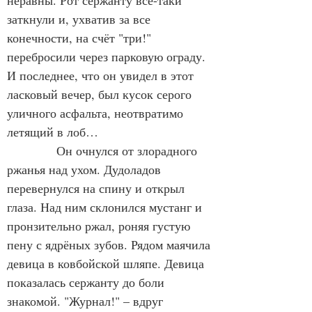
неравны. Рот сержанту всё-таки 
заткнули и, ухватив за все 
конечности, на счёт "три!" 
перебросили через парковую ограду. 
И последнее, что он увидел в этот 
ласковый вечер, был кусок серого 
уличного асфальта, неотвратимо 
летящий в лоб…
            Он очнулся от злорадного 
ржанья над ухом. Дудоладов 
перевернулся на спину и открыл 
глаза. Над ним склонился мустанг и 
пронзительно ржал, роняя густую 
пену с ядрёных зубов. Рядом маячила 
девица в ковбойской шляпе. Девица 
показалась сержанту до боли 
знакомой. "Журнал!" – вдруг 