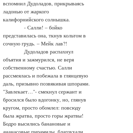
вспомнил Дудоладов, прикрываясь 
ладонью от жаркого 
калифорнийского солнышка.
            - Салли! – бойко 
представилась она, ткнув кольтом в 
сочную грудь. – Мейк лав?!
            Дудоладов распахнул 
объятия и зажмурился, не веря 
собственному счастью. Салли 
рассмеялась и побежала в глянцевую 
даль, призывно позвякивая шпорами. 
"Завлекает…"- смекнул сержант и 
бросился было вдогонку, но, глянув 
кругом, просто обомлел: повсюду 
была жратва, просто горы жратвы! 
Бодро высились банановые и 
ананасовые пирамиды, благоухали 