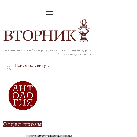
ВТОР
НИК
Толстый зависимый* литературно-художественный журнал
* от дня недели и погоды
Отдел прозы