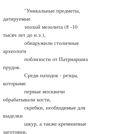
            "Уникальные предметы, 
датируемые
            эпохой мезолита (8 -10 
тысяч лет до н.э.),
            обнаружили столичные 
археологи
            поблизости от Патриарших 
прудов.                                   
            Среди находок - резцы, 
которыми
            первые москвичи 
обрабатывали кости,
            скребки, необходимые для 
выделки
            шкур, а также кремниевые 
заготовки,