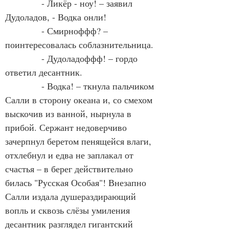
            - Ликёр - ноу! – заявил 
Дудоладов, - Водка онли!
            - Смирноффф? – 
поинтересовалась соблазнительница.
            - Дудоладоффф! – гордо 
ответил десантник.
            - Водка! – ткнула пальчиком 
Салли в сторону океана и, со смехом 
выскочив из ванной, нырнула в 
прибой. Сержант недоверчиво 
зачерпнул беретом пенящейся влаги, 
отхлебнул и едва не заплакал от 
счастья – в берег действительно 
билась "Русская Особая"! Внезапно 
Салли издала душераздирающий 
вопль и сквозь слёзы умиления 
десантник разглядел гигантский 