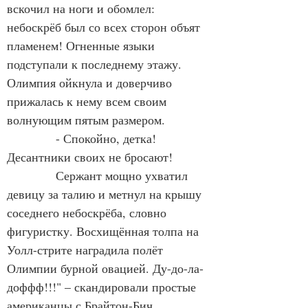
вскочил на ноги и обомлел: 
небоскрёб был со всех сторон объят 
пламенем! Огненные языки 
подступали к последнему этажу. 
Олимпия ойкнула и доверчиво 
прижалась к нему всем своим 
волнующим пятым размером.
            - Спокойно, детка! 
Десантники своих не бросают!
            Сержант мощно ухватил 
девицу за талию и метнул на крышу 
соседнего небоскрёба, словно 
фигуристку. Восхищённая толпа на 
Уолл-стрите наградила полёт 
Олимпии бурной овацией. Ду-до-ла-
доффф!!!" – скандировали простые 
американцы с Брайтон-Бич.