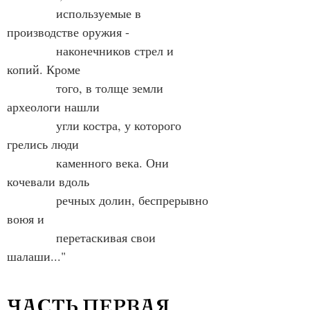
            используемые в 
производстве оружия -
            наконечников стрел и 
копий. Кроме 
            того, в толще земли 
археологи нашли
            угли костра, у которого 
грелись люди
            каменного века. Они 
кочевали вдоль
            речных долин, беспрерывно 
воюя и
            перетаскивая свои 
шалаши..."
ЧАСТЬ ПЕРВАЯ.