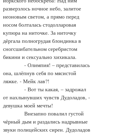
йоркского небоскрёба! Над ним 
разверзлось ночное небо, залитое 
неоновым светом, а прямо перед 
носом болталась стодолларовая 
купюра на ниточке. За ниточку 
дёргала полногрудая блондинка в 
сногсшибательном серебристом 
бикини и сексуально хихикала.
            - Олимпия! – представилась 
она, шлёпнув себя по мясистой 
ляжке. - Мейк лав?! 
            - Вот ты какая, – задрожал 
от нахлынувших чувств Дудоладов, - 
девушка моей мечты!
            Внезапно повалил густой 
чёрный дым и раздались надрывные 
звуки полицейских сирен. Дудоладов 