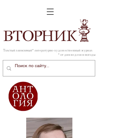
ВТОР
НИК
Толстый зависимый* литературно-художественный журнал
* от дня недели и погоды