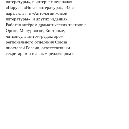
литературы», в интернет‑журналах
«Парус», «Новая литература», «45‑я
параллель», в «Антологии живой
литературы» и других изданиях.
Работал актёром драматических театров в
Орске, Мичуринске, Костроме,
литконсультантом‑редактором
регионального отделения Союза
писателей России, ответственным
секретарём и главным редактором в
периодических изданиях.
Лауреат областных литературных премий
— имени И. А. Дедкова (2015 г.), имени
Ю. В. Бекишева (2023 г.), «Признание»
(2025 г.).
Публикации автора в журнале
«Вторник»
№ 8 (112) июнь 2026
Шифоньер