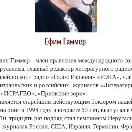
Ефим Гаммер
ич Гаммер – член правления международного со
ерусалима, главный редактор литературного ради
алейдоскоп» радио «Голос Израиля» «РЭКА», чле
 израильских и российских журналов «Литерату
 «ИСРАГЕО», «Приокские зори».
 является старейшим действующим боксером наше
а ринг в 1998 году в возрасте 53 лет, выступал в
70, тридцать раз подряд стал чемпионом Иерусал
в журналах России, США, Израиля, Германии, Фра