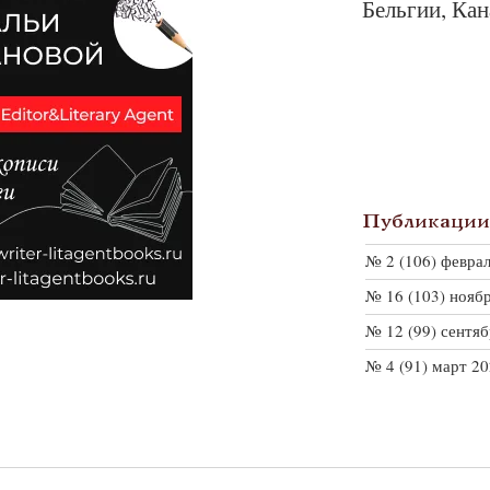
Бельгии, Кан
Публикации 
№ 2 (106) февра
№ 16 (103) нояб
№ 12 (99) сентя
№ 4 (91) март 2