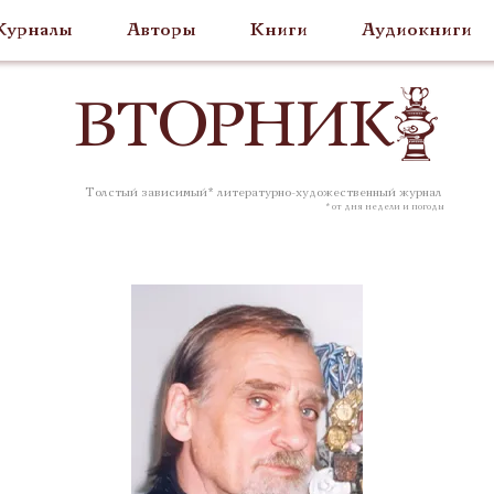
урналы
Авторы
Книги
Аудиокниги
ВТОР
НИК
Толстый зависимый* литературно-художественный журнал
* от дня недели и погоды