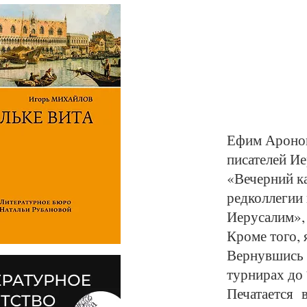
Ефим Аронов
писателей И
«Вечерний к
редколлегии
Иерусалим»,
Кроме того,
Вернувшись н
турнирах до 
Печатается 