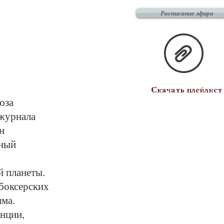
Расписание эфира
Скачать плейлист
юза
ожурнала
н
рный
й планеты.
 боксерских
има.
нции,