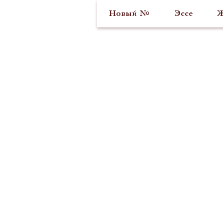
Новый №
Эссе
Ж