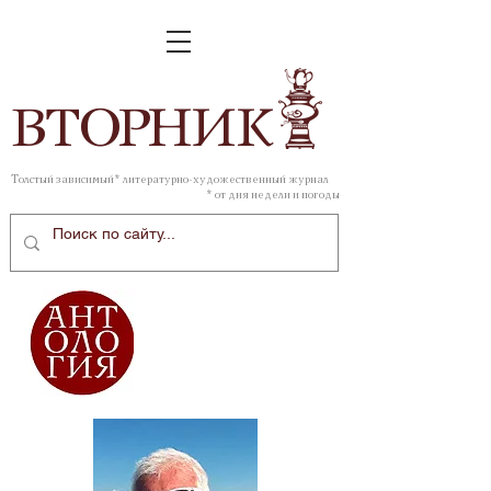
ВТОР
НИК
Толстый зависимый* литературно-художественный журнал
* от дня недели и погоды