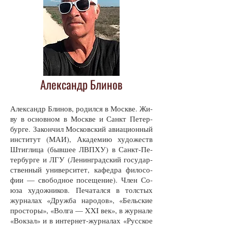
Александр Блинов
Алек­сан­др Бли­нов, ро­дил­ся в Моск­ве. Жи­
ву в ос­нов­ном в Моск­ве и Санкт Пе­тер­
бур­ге. За­кон­чил Мос­ков­ский авиа­ци­он­ный
ин­сти­тут (МАИ), Ака­де­мию ху­до­жеств
Штиг­ли­ца (быв­шее ЛВ­П­ХУ) в Санкт-Пе­
тер­бур­ге и ЛГУ (Ле­нин­град­ский го­су­дар­
ст­вен­ный уни­вер­си­тет, ка­фед­ра фи­ло­со­
фии — сво­бод­ное по­се­ще­ние). Член Со­
юза ху­дож­ни­ков. Пе­ча­тал­ся в тол­с­тых
жур­на­лах «Друж­ба на­ро­дов», «Бель­ские
прос­то­ры», «Вол­га — XXI век», в жур­на­ле
«Вок­зал» и в ин­тер­нет-жур­на­лах «Рус­ское