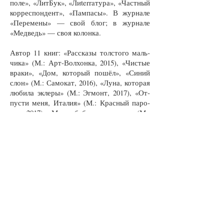
по­ле», «Лит­Бук», «Лиterraтура», «Част­ный
кор­рес­пон­дент», «Пам­па­сы». В жур­на­ле
«Пе­ре­ме­ны» — свой блог; в жур­на­ле
«Мед­ведь» — своя ко­лон­ка.
Ав­тор 11 книг: «Рас­ска­зы толс­то­го маль­
чи­ка» (М.: Арт-Вол­хон­ка, 2015), «Чи­с­тые
вра­ки», «Дом, ко­то­рый по­шёл», «Си­ний
слон» (М.: Са­мо­кат, 2016), «Лу­на, ко­то­рая
лю­би­ла эк­ле­ры» (М.: Эг­монт, 2017), «От­
пус­ти ме­ня, Ита­лия» (М.: Крас­ный па­ро­
ход, 2017), «Мо­ре, баб­ка и охла­мон» (М.:
Ниг­ма, 2017), «Ма­ша ела ка­шу» (М.: Ком­
пас­Гид) и др.
Ра­бо­таю как ар­хи­тек­тор, ху­дож­ник и ещё
пи­шу кни­ги.
Публикации автора в журнале
«Вторник»
№ 09 (9) июнь 2020
Собака Семен Чкалин