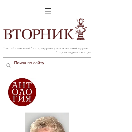
ВТОР
НИК
Толстый зависимый* литературно-художественный журнал
* от дня недели и погоды