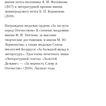
имени поэта-песенника А. И. Фатьянова
(2017) и литературной премии имени
ленинградского поэта Б. П. Корнилова
(2019).
Награждена медалью ордена «За заслуги
перед Отечеством» II степени, медалями
имени Ф. И. Тютчева, за высокие
творческие достижения, и имени М. Ю.
Лермонтова, а также медалью Союза
писателей Беларуси «За большой вклад в
литературу». Удостоена почетного знака
«Литературной газеты» «Золотой
Дельвиг» — «За верность Слову и
Отечеству» (2016). Лауреат года
Республики Карелия 2009 и 2015 годов.
Лауреат литературного портала
«Российский писатель» (2015) в
номинации «Лидер».
Секретарь Правления Союза писателей
России, председатель Карельского
регионального отделения Союза