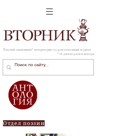
ВТОР
НИК
Толстый зависимый* литературно-художественный журнал
* от дня недели и погоды
Отдел поэзии