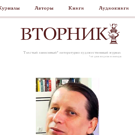
урналы
Авторы
Книги
Аудиокниги
ВТОР
НИК
Толстый зависимый* литературно-художественный журнал
* от дня недели и погоды