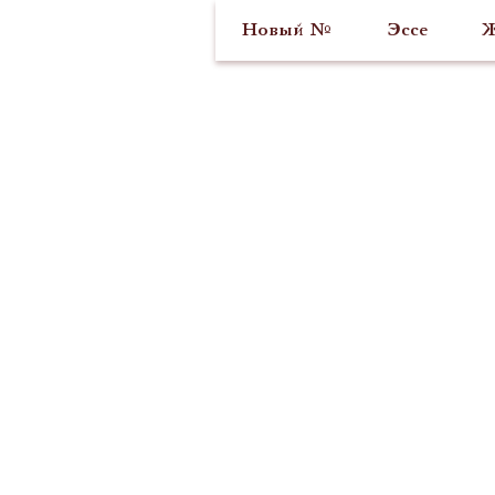
Новый №
Эссе
Ж